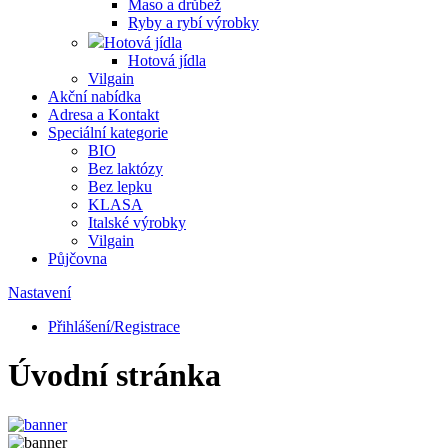
Maso a drůbež
Ryby a rybí výrobky
Hotová jídla
Hotová jídla
Vilgain
Akční nabídka
Adresa a Kontakt
Speciální kategorie
BIO
Bez laktózy
Bez lepku
KLASA
Italské výrobky
Vilgain
Půjčovna
Nastavení
Přihlášení/Registrace
Úvodní stránka