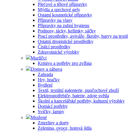
Pleťové a tělové přípravky
Mýdla a sprchové gely
Ostatní kosmetické přípravky
Přípravky na vlasy
Přípravky na zubní hygienu
Podnosy, tácky, kelímky, sáčky
Prací prostředky, aviváže, škroby, barvy na textil
Ostatní drogistické prostředky
Čistící prostředky
Zdravotnické výrobky
Mazlíčci
Krmivo a potřeby pro zvířata
Domov a zábava
Zahrada
Hry, hračky
Bydlení
Textil, textilní galenterie, punčochové zboží
Elektrospotřebiče, baterie, zdoje světla
Školní a kancelářské potřeby, kulturní výrobky
Domácí potřeby
Svíčky, lampy
Mražené
Zmrzliny a dorty
Zelenina, ovoce, hotová jídla