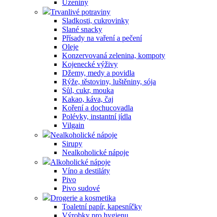
Uzeniny
Trvanlivé potraviny
Sladkosti, cukrovinky
Slané snacky
Přísady na vaření a pečení
Oleje
Konzervovaná zelenina, kompoty
Kojenecké výživy
Džemy, medy a povidla
Rýže, těstoviny, luštěniny, sója
Sůl, cukr, mouka
Kakao, káva, čaj
Koření a dochucovadla
Polévky, instantní jídla
Vilgain
Nealkoholické nápoje
Sirupy
Nealkoholické nápoje
Alkoholické nápoje
Víno a destiláty
Pivo
Pivo sudové
Drogerie a kosmetika
Toaletní papír, kapesníčky
Výrobky pro hygienu