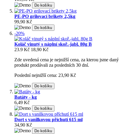
Do košíku
PE-PO grilovací brikety 2,5kg
99,90 Kč
Do košíku
-20%
Koláč vinutý s náplní skoř.-jabl. 80g B
23.9 Kč
18,90 Kč
Zde uvedená cena je nejnižší cena, za kterou jsme daný
produkt prodávali za posledních 30 dní.
Poslední nejnižší cena: 23,90 Kč
Do košíku
Batáty - kg
6,49 Kč
Do košíku
Dort s vanilkovou příchutí 615 ml
34,90 Kč
Do košíku