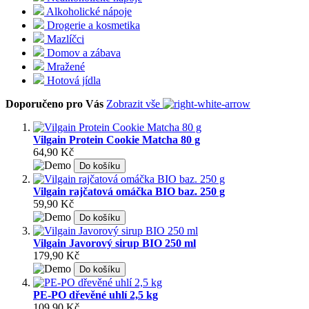
Alkoholické nápoje
Drogerie a kosmetika
Mazlíčci
Domov a zábava
Mražené
Hotová jídla
Doporučeno pro Vás
Zobrazit vše
Vilgain Protein Cookie Matcha 80 g
64,90 Kč
Do košíku
Vilgain rajčatová omáčka BIO baz. 250 g
59,90 Kč
Do košíku
Vilgain Javorový sirup BIO 250 ml
179,90 Kč
Do košíku
PE-PO dřevěné uhlí 2,5 kg
109,90 Kč