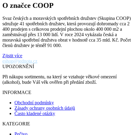
O značce COOP
Svaz českých a moravských spotřebních družstev (Skupina COOP)
sdružuje 41 spotřebních družstev, která provozují dohromady cca 2
400 prodejen s celkovou prodejní plochou okolo 400 000 m2 a
zaměstnávají přes 13 000 lidí. V roce 2024 vykázala česká a
moravská spotřební družstva obrat v hodnotě cca 35 mld. Kč. Počet
členů družstev je téměř 91 000.
Zjistit více
eshop@jednota.cz
UPOZORNĚNÍ
Při nákupu sortimentu, na který se vztahuje věkové omezení
(alkohol), bude Váš věk ověřen při předání zboží.
INFORMACE
Obchodní podmínky
Zásady ochrany osobních údajů
Často kladené otázky
KATEGORIE
Pečivo