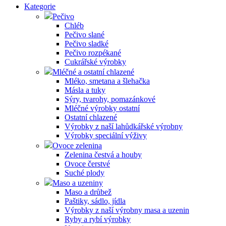
Kategorie
Pečivo
Chléb
Pečivo slané
Pečivo sladké
Pečivo rozpékané
Cukrářské výrobky
Mléčné a ostatní chlazené
Mléko, smetana a šlehačka
Másla a tuky
Sýry, tvarohy, pomazánkové
Mléčné výrobky ostatní
Ostatní chlazené
Výrobky z naší lahůdkářské výrobny
Výrobky speciální výživy
Ovoce zelenina
Zelenina čestvá a houby
Ovoce čerstvé
Suché plody
Maso a uzeniny
Maso a drůbež
Paštiky, sádlo, jídla
Výrobky z naší výrobny masa a uzenin
Ryby a rybí výrobky