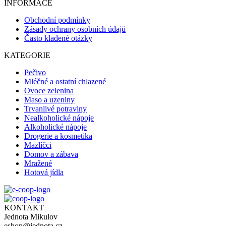
INFORMACE
Obchodní podmínky
Zásady ochrany osobních údajů
Často kladené otázky
KATEGORIE
Pečivo
Mléčné a ostatní chlazené
Ovoce zelenina
Maso a uzeniny
Trvanlivé potraviny
Nealkoholické nápoje
Alkoholické nápoje
Drogerie a kosmetika
Mazlíčci
Domov a zábava
Mražené
Hotová jídla
KONTAKT
Jednota Mikulov
eshop@jednota.cz