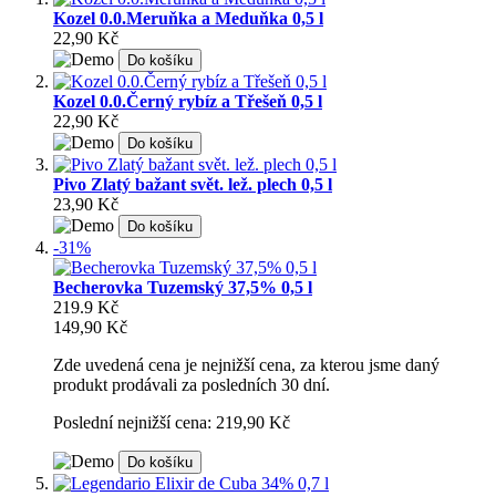
Kozel 0.0.Meruňka a Meduňka 0,5 l
22,90 Kč
Do košíku
Kozel 0.0.Černý rybíz a Třešeň 0,5 l
22,90 Kč
Do košíku
Pivo Zlatý bažant svět. lež. plech 0,5 l
23,90 Kč
Do košíku
-31%
Becherovka Tuzemský 37,5% 0,5 l
219.9 Kč
149,90 Kč
Zde uvedená cena je nejnižší cena, za kterou jsme daný
produkt prodávali za posledních 30 dní.
Poslední nejnižší cena: 219,90 Kč
Do košíku