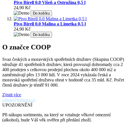
Pivo Birell 0.0 Višeň a Ostružina 0,5 l
24,90 Kč
Do košíku
Pivo Birell 0.0 Malina a Limetka 0,5 l
24,90 Kč
Do košíku
O značce COOP
Svaz českých a moravských spotřebních družstev (Skupina COOP)
sdružuje 41 spotřebních družstev, která provozují dohromady cca 2
400 prodejen s celkovou prodejní plochou okolo 400 000 m2 a
zaměstnávají přes 13 000 lidí. V roce 2024 vykázala česká a
moravská spotřební družstva obrat v hodnotě cca 35 mld. Kč. Počet
členů družstev je téměř 91 000.
Zjistit více
eshop@jednota.cz
UPOZORNĚNÍ
Při nákupu sortimentu, na který se vztahuje věkové omezení
(alkohol), bude Váš věk ověřen při předání zboží.