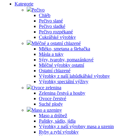
Kategorie
Pečivo
Chléb
Pečivo slané
Pečivo sladké
Pečivo rozpékané
Cukrářské výrobky
Mléčné a ostatní chlazené
Mléko, smetana a šlehačka
Másla a tuky
Sýry, tvarohy, pomazánkové
Mléčné výrobky ostatní
Ostatní chlazené
Výrobky z naší lahůdkářské výrobny
Výrobky speciální výživy
Ovoce zelenina
Zelenina čestvá a houby
Ovoce čerstvé
Suché plody
Maso a uzeniny
Maso a drůbež
Paštiky, sádlo, jídla
Výrobky z naší výrobny masa a uzenin
Ryby a rybí výrobky