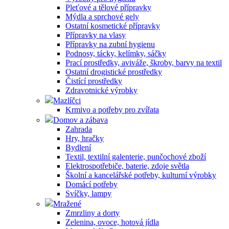
Pleťové a tělové přípravky
Mýdla a sprchové gely
Ostatní kosmetické přípravky
Přípravky na vlasy
Přípravky na zubní hygienu
Podnosy, tácky, kelímky, sáčky
Prací prostředky, aviváže, škroby, barvy na textil
Ostatní drogistické prostředky
Čistící prostředky
Zdravotnické výrobky
Mazlíčci
Krmivo a potřeby pro zvířata
Domov a zábava
Zahrada
Hry, hračky
Bydlení
Textil, textilní galenterie, punčochové zboží
Elektrospotřebiče, baterie, zdoje světla
Školní a kancelářské potřeby, kulturní výrobky
Domácí potřeby
Svíčky, lampy
Mražené
Zmrzliny a dorty
Zelenina, ovoce, hotová jídla