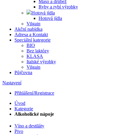
Maso a drůbež
Ryby a rybí výrobky
Hotová jídla
Hotová jídla
Vilgain
Akční nabídka
Adresa a Kontakt
Speciální kategorie
BIO
Bez laktózy
KLASA
Italské výrobky
Vilgain
Půjčovna
Nastavení
Přihlášení/Registrace
Úvod
Kategorie
Alkoholické nápoje
Víno a destiláty
Pivo