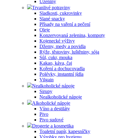
Uzeniny
Trvanlivé potraviny
Sladkosti, cukrovinky
Slané snacky
Přísady na vaření a pečení
Oleje
Konzervovaná zelenina, kompoty
Kojenecké výživy
Džemy, medy a povidla
Rýže, těstoviny, luštěniny, sója
Sůl, cukr, mouka
Kakao, káva, čaj
Koření a dochucovadla
Polévky, instantní jídla
Vilgain
Nealkoholické nápoje
Sirupy
Nealkoholické nápoje
Alkoholické nápoje
Víno a destiláty
Pivo
Pivo sudové
Drogerie a kosmetika
Toaletní papír, kapesníčky
Výrobky pro hygienu