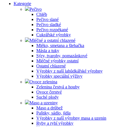
Kategorie
Pečivo
Chléb
Pečivo slané
Pečivo sladké
Pečivo rozpékané
Cukrářské výrobky
Mléčné a ostatní chlazené
Mléko, smetana a šlehačka
Másla a tuky
Sýry, tvarohy, pomazánkové
Mléčné výrobky ostatní
Ostatní chlazené
Výrobky z naší lahůdkářské výrobny
Výrobky speciální výživy
Ovoce zelenina
Zelenina čestvá a houby
Ovoce čerstvé
Suché plody
Maso a uzeniny
Maso a drůbež
Paštiky, sádlo, jídla
Výrobky z naší výrobny masa a uzenin
Ryby a rybí výrobky