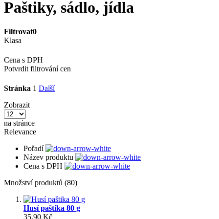
Paštiky, sádlo, jídla
Filtrovat
0
Klasa
Cena s DPH
Potvrdit filtrování cen
Stránka
1
Další
Zobrazit
na stránce
Relevance
Pořadí
Název produktu
Cena s DPH
Množství produktů (80)
Husí paštika 80 g
35,90 Kč