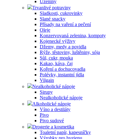
Uzeniny
Trvanlivé potraviny
Sladkosti, cukrovinky
Slané snacky
Přísady na vaření a pečení
Oleje
Konzervovaná zelenina, kompoty
Kojenecké výživy
Džemy, medy a povidla
Rýže, těstoviny, luštěniny, sója
Sůl, cukr, mouka
Kakao, káva, čaj
Koření a dochucovadla
Polévky, instantní jídla
Vilgain
Nealkoholické nápoje
Sirupy
Nealkoholické nápoje
Alkoholické nápoje
Víno a destiláty
Pivo
Pivo sudové
Drogerie a kosmetika
Toaletní papír, kapesníčky
Výrobky pro hygienu