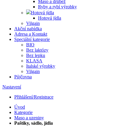
Maso a drůbež
Ryby a rybí výrobky
Hotová jídla
Hotová jídla
Vilgain
Akční nabídka
Adresa a Kontakt
Speciální kategorie
BIO
Bez laktózy
Bez lepku
KLASA
Italské výrobky
Vilgain
Půjčovna
Nastavení
Přihlášení/Registrace
Úvod
Kategorie
Maso a uzeniny
Paštiky, sádlo, jídla