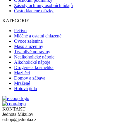
Obchodní podmínky
Zásady ochrany osobních údajů
Často kladené otázky
KATEGORIE
Pečivo
Mléčné a ostatní chlazené
Ovoce zelenina
Maso a uzeniny
Trvanlivé potraviny
Nealkoholické nápoje
Alkoholické nápoje
Drogerie a kosmetika
Mazlíčci
Domov a zábava
Mražené
Hotová jídla
KONTAKT
Jednota Mikulov
eshop@jednota.cz