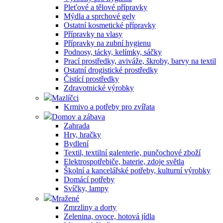
Pleťové a tělové přípravky
Mýdla a sprchové gely
Ostatní kosmetické přípravky
Přípravky na vlasy
Přípravky na zubní hygienu
Podnosy, tácky, kelímky, sáčky
Prací prostředky, aviváže, škroby, barvy na textil
Ostatní drogistické prostředky
Čistící prostředky
Zdravotnické výrobky
Mazlíčci
Krmivo a potřeby pro zvířata
Domov a zábava
Zahrada
Hry, hračky
Bydlení
Textil, textilní galenterie, punčochové zboží
Elektrospotřebiče, baterie, zdoje světla
Školní a kancelářské potřeby, kulturní výrobky
Domácí potřeby
Svíčky, lampy
Mražené
Zmrzliny a dorty
Zelenina, ovoce, hotová jídla