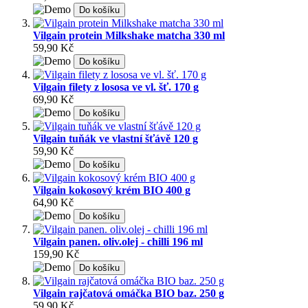
Do košíku
Vilgain protein Milkshake matcha 330 ml
59,90 Kč
Do košíku
Vilgain filety z lososa ve vl. šť. 170 g
69,90 Kč
Do košíku
Vilgain tuňák ve vlastní šťávě 120 g
59,90 Kč
Do košíku
Vilgain kokosový krém BIO 400 g
64,90 Kč
Do košíku
Vilgain panen. oliv.olej - chilli 196 ml
159,90 Kč
Do košíku
Vilgain rajčatová omáčka BIO baz. 250 g
59,90 Kč