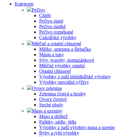
Kategorie
Pečivo
Chléb
Pečivo slané
Pečivo sladké
Pečivo rozpékané
Cukrářské výrobky
Mléčné a ostatní chlazené
Mléko, smetana a šlehačka
Másla a tuky
Sýry, tvarohy, pomazánkové
Mléčné výrobky ostatní
Ostatní chlazené
Výrobky z naší lahůdkářské výrobny
Výrobky speciální výživy
Ovoce zelenina
Zelenina čestvá a houby
Ovoce čerstvé
Suché plody
Maso a uzeniny
Maso a drůbež
Paštiky, sádlo, jídla
Výrobky z naší výrobny masa a uzenin
Ryby a rybí výrobky