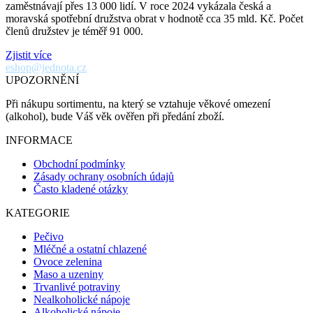
zaměstnávají přes 13 000 lidí. V roce 2024 vykázala česká a
moravská spotřební družstva obrat v hodnotě cca 35 mld. Kč. Počet
členů družstev je téměř 91 000.
Zjistit více
eshop@jednota.cz
UPOZORNĚNÍ
Při nákupu sortimentu, na který se vztahuje věkové omezení
(alkohol), bude Váš věk ověřen při předání zboží.
INFORMACE
Obchodní podmínky
Zásady ochrany osobních údajů
Často kladené otázky
KATEGORIE
Pečivo
Mléčné a ostatní chlazené
Ovoce zelenina
Maso a uzeniny
Trvanlivé potraviny
Nealkoholické nápoje
Alkoholické nápoje