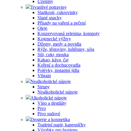
Uzeniny
Trvanlivé potraviny
Sladkosti, cukrovinky
Slané snacky
Přísady na vaření a pečení
Oleje
Konzervovaná zelenina, kompoty
Kojenecké výživy
Džemy, medy a povidla
Rýže, těstoviny, luštěniny, sója
Sůl, cukr, mouka
Kakao, káva, čaj
Koření a dochucovadla
Polévky, instantní jídla
Vilgain
Nealkoholické nápoje
Sirupy
Nealkoholické nápoje
Alkoholické nápoje
Víno a destiláty
Pivo
Pivo sudové
Drogerie a kosmetika
Toaletní papír, kapesníčky
Výrobky pro hygienu