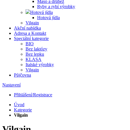
Maso a drůbež
Ryby a rybí výrobky
Hotová jídla
Hotová jídla
Vilgain
Akční nabídka
Adresa a Kontakt
Speciální kategorie
BIO
Bez laktózy
Bez lepku
KLASA
Italské výrobky
Vilgain
Půjčovna
Nastavení
Přihlášení/Registrace
Úvod
Kategorie
Vilgain
Vilgain