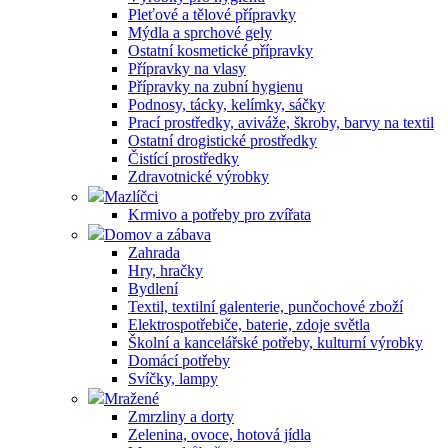
Pleťové a tělové přípravky
Mýdla a sprchové gely
Ostatní kosmetické přípravky
Přípravky na vlasy
Přípravky na zubní hygienu
Podnosy, tácky, kelímky, sáčky
Prací prostředky, aviváže, škroby, barvy na textil
Ostatní drogistické prostředky
Čistící prostředky
Zdravotnické výrobky
Mazlíčci
Krmivo a potřeby pro zvířata
Domov a zábava
Zahrada
Hry, hračky
Bydlení
Textil, textilní galenterie, punčochové zboží
Elektrospotřebiče, baterie, zdoje světla
Školní a kancelářské potřeby, kulturní výrobky
Domácí potřeby
Svíčky, lampy
Mražené
Zmrzliny a dorty
Zelenina, ovoce, hotová jídla