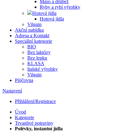
Maso a drůbež
Ryby a rybí výrobky
Hotová jídla
Hotová jídla
Vilgain
Akční nabídka
Adresa a Kontakt
Speciální kategorie
BIO
Bez laktózy
Bez lepku
KLASA
Italské výrobky
Vilgain
Půjčovna
Nastavení
Přihlášení/Registrace
Úvod
Kategorie
Trvanlivé potraviny
Polévky, instantní jídla