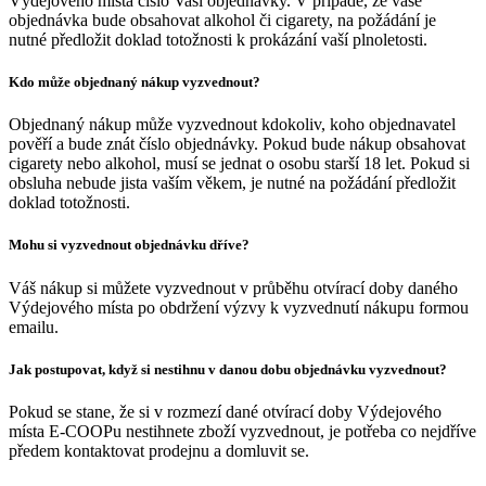
Výdejového místa číslo Vaší objednávky. V případě, že vaše
objednávka bude obsahovat alkohol či cigarety, na požádání je
nutné předložit doklad totožnosti k prokázání vaší plnoletosti.
Kdo může objednaný nákup vyzvednout?
Objednaný nákup může vyzvednout kdokoliv, koho objednavatel
pověří a bude znát číslo objednávky. Pokud bude nákup obsahovat
cigarety nebo alkohol, musí se jednat o osobu starší 18 let. Pokud si
obsluha nebude jista vaším věkem, je nutné na požádání předložit
doklad totožnosti.
Mohu si vyzvednout objednávku dříve?
Váš nákup si můžete vyzvednout v průběhu otvírací doby daného
Výdejového místa po obdržení výzvy k vyzvednutí nákupu formou
emailu.
Jak postupovat, když si nestihnu v danou dobu objednávku vyzvednout?
Pokud se stane, že si v rozmezí dané otvírací doby Výdejového
místa E-COOPu nestihnete zboží vyzvednout, je potřeba co nejdříve
předem kontaktovat prodejnu a domluvit se.