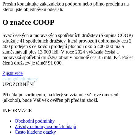
Prosím kontaktujte zákaznickou podporu nebo přímo prodejnu na
kterou jste objednávku odeslali.
O značce COOP
Svaz českých a moravských spotřebních družstev (Skupina COOP)
sdružuje 41 spotřebních družstev, která provozují dohromady cca 2
400 prodejen s celkovou prodejní plochou okolo 400 000 m2 a
zaměstnávají přes 13 000 lidí. V roce 2024 vykázala česká a
moravská spotřební družstva obrat v hodnotě cca 35 mld. Kč. Počet
členů družstev je téměř 91 000.
Zjistit více
eshop@jednota.cz
UPOZORNĚNÍ
Při nákupu sortimentu, na který se vztahuje věkové omezení
(alkohol), bude Váš věk ověřen při předání zboží.
INFORMACE
Obchodní podmínky
Zásady ochrany osobních údajů
Často kladené otázky