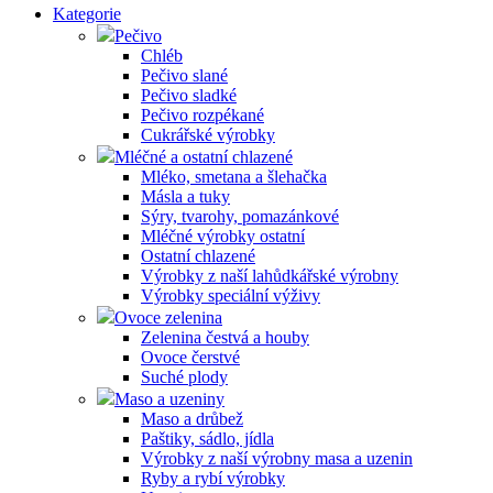
Kategorie
Pečivo
Chléb
Pečivo slané
Pečivo sladké
Pečivo rozpékané
Cukrářské výrobky
Mléčné a ostatní chlazené
Mléko, smetana a šlehačka
Másla a tuky
Sýry, tvarohy, pomazánkové
Mléčné výrobky ostatní
Ostatní chlazené
Výrobky z naší lahůdkářské výrobny
Výrobky speciální výživy
Ovoce zelenina
Zelenina čestvá a houby
Ovoce čerstvé
Suché plody
Maso a uzeniny
Maso a drůbež
Paštiky, sádlo, jídla
Výrobky z naší výrobny masa a uzenin
Ryby a rybí výrobky