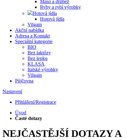
Maso a drůbež
Ryby a rybí výrobky
Hotová jídla
Hotová jídla
Vilgain
Akční nabídka
Adresa a Kontakt
Speciální kategorie
BIO
Bez laktózy
Bez lepku
KLASA
Italské výrobky
Vilgain
Půjčovna
Nastavení
Přihlášení/Registrace
Úvod
Časté dotazy
NEJČASTĚJŠÍ DOTAZY A