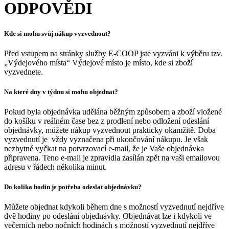
ODPOVĚDI
Kde si mohu svůj nákup vyzvednout?
Před vstupem na stránky služby E-COOP jste vyzváni k výběru tzv.
„Výdejového místa“ Výdejové místo je místo, kde si zboží
vyzvednete.
Na které dny v týdnu si mohu objednat?
Pokud byla objednávka udělána běžným způsobem a zboží vložené
do košíku v reálném čase bez z prodlení nebo odložení odeslání
objednávky, můžete nákup vyzvednout prakticky okamžitě. Doba
vyzvednutí je
vždy vyznačena při ukončování nákupu. Je však
nezbytné vyčkat na potvrzovací e-mail, že je Vaše objednávka
připravena. Teno e-mail je zpravidla zasílán zpět na vaši emailovou
adresu v řádech několika minut.
Do kolika hodin je potřeba odeslat objednávku?
Můžete objednat kdykoli během dne s možností vyzvednutí nejdříve
dvě hodiny po odeslání objednávky. Objednávat lze i kdykoli ve
večerních nebo nočních hodinách s možností vyzvednutí nejdříve