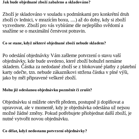
Jak bude objednané zboží zabaleno a skladováno?
Zboží je skladováno v souladu s podmínkami pro konkrétní druh
zboží (v lednici, v mrazícím boxu, ....) až do doby, kdy si zboží
vyzvednete. Zboží pro vás vybíráme dle nejlepšího svědomí a
snažíme se o maximální čerstvost potravin.
Co se stane, když některé objednané zboží nebude skladem?
Po odeslání objednávky Vám zašleme potvrzení o stavu vaší
objednávky, kde bude uvedeno, které zboží bohužel nemáme
skladem. Částka za nedodané zboží se z blokované platby z platební
karty odečte, tzn. nebude zákazníkovi stržena částka v plné výši,
jako by měl připravené veškeré zboží.
Mohu již odeslanou objednávku pozměnit či zrušit?
Objednávku si můžete otevřít předem, postupně ji doplňovat a
upravovat, ale v momentě, kdy je objednávka odeslána už nejsou
možné žádné změny. Pokud potřebujete přiobjednat další zboží, je
nutné vytvořit novou objednávku.
Co dělat, když nedostanu potvrzení objednávky?