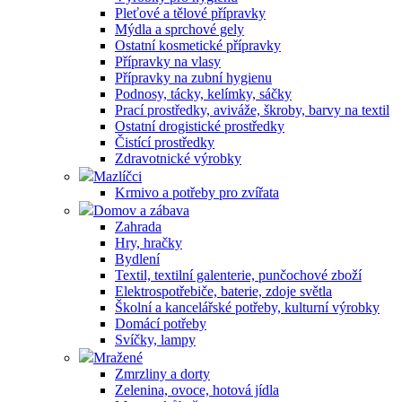
Pleťové a tělové přípravky
Mýdla a sprchové gely
Ostatní kosmetické přípravky
Přípravky na vlasy
Přípravky na zubní hygienu
Podnosy, tácky, kelímky, sáčky
Prací prostředky, aviváže, škroby, barvy na textil
Ostatní drogistické prostředky
Čistící prostředky
Zdravotnické výrobky
Mazlíčci
Krmivo a potřeby pro zvířata
Domov a zábava
Zahrada
Hry, hračky
Bydlení
Textil, textilní galenterie, punčochové zboží
Elektrospotřebiče, baterie, zdoje světla
Školní a kancelářské potřeby, kulturní výrobky
Domácí potřeby
Svíčky, lampy
Mražené
Zmrzliny a dorty
Zelenina, ovoce, hotová jídla