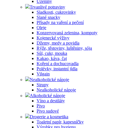
Uzeniny
Trvanlivé potraviny
Sladkosti, cukrovinky
Slané snacky
Přísady na vaření a pečení
Oleje
Konzervovaná zelenina, kompoty
Kojenecké výživy
Džemy, medy a povidla
Rýže, těstoviny, luštěniny, sója
Sůl, cukr, mouka
Kakao, káva, čaj
Koření a dochucovadla
Polévky, instantní jídla
Vilgain
Nealkoholické nápoje
Sirupy
Nealkoholické nápoje
Alkoholické nápoje
Víno a destiláty
Pivo
Pivo sudové
Drogerie a kosmetika
Toaletní papír, kapesníčky
Výrobky pro hygienu