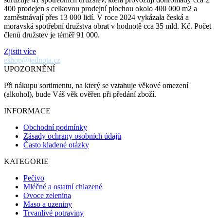
400 prodejen s celkovou prodejní plochou okolo 400 000 m2 a
zaměstnávají přes 13 000 lidí. V roce 2024 vykázala česká a
moravská spotřební družstva obrat v hodnotě cca 35 mld. Kč. Počet
členů družstev je téměř 91 000.
Zjistit více
eshop@jednota.cz
UPOZORNĚNÍ
Při nákupu sortimentu, na který se vztahuje věkové omezení
(alkohol), bude Váš věk ověřen při předání zboží.
INFORMACE
Obchodní podmínky
Zásady ochrany osobních údajů
Často kladené otázky
KATEGORIE
Pečivo
Mléčné a ostatní chlazené
Ovoce zelenina
Maso a uzeniny
Trvanlivé potraviny