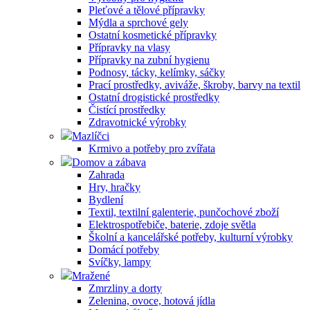
Pleťové a tělové přípravky
Mýdla a sprchové gely
Ostatní kosmetické přípravky
Přípravky na vlasy
Přípravky na zubní hygienu
Podnosy, tácky, kelímky, sáčky
Prací prostředky, aviváže, škroby, barvy na textil
Ostatní drogistické prostředky
Čistící prostředky
Zdravotnické výrobky
Mazlíčci
Krmivo a potřeby pro zvířata
Domov a zábava
Zahrada
Hry, hračky
Bydlení
Textil, textilní galenterie, punčochové zboží
Elektrospotřebiče, baterie, zdoje světla
Školní a kancelářské potřeby, kulturní výrobky
Domácí potřeby
Svíčky, lampy
Mražené
Zmrzliny a dorty
Zelenina, ovoce, hotová jídla