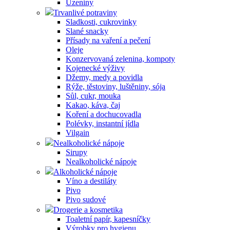
Uzeniny
Trvanlivé potraviny
Sladkosti, cukrovinky
Slané snacky
Přísady na vaření a pečení
Oleje
Konzervovaná zelenina, kompoty
Kojenecké výživy
Džemy, medy a povidla
Rýže, těstoviny, luštěniny, sója
Sůl, cukr, mouka
Kakao, káva, čaj
Koření a dochucovadla
Polévky, instantní jídla
Vilgain
Nealkoholické nápoje
Sirupy
Nealkoholické nápoje
Alkoholické nápoje
Víno a destiláty
Pivo
Pivo sudové
Drogerie a kosmetika
Toaletní papír, kapesníčky
Výrobky pro hygienu