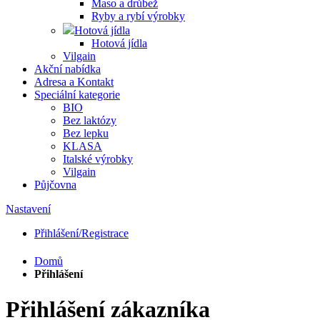
Maso a drůbež
Ryby a rybí výrobky
Hotová jídla
Hotová jídla
Vilgain
Akční nabídka
Adresa a Kontakt
Speciální kategorie
BIO
Bez laktózy
Bez lepku
KLASA
Italské výrobky
Vilgain
Půjčovna
Nastavení
Přihlášení/Registrace
Domů
Přihlášení
Přihlášení zákazníka