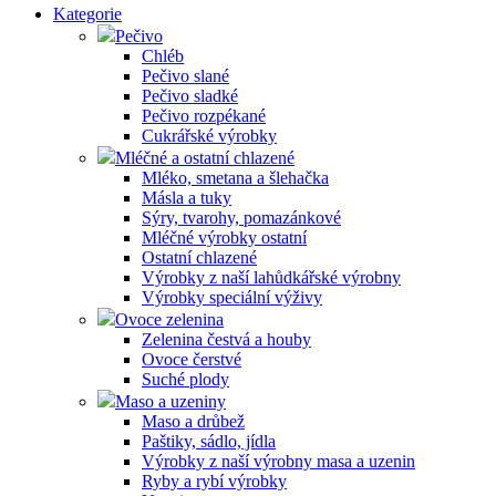
Kategorie
Pečivo
Chléb
Pečivo slané
Pečivo sladké
Pečivo rozpékané
Cukrářské výrobky
Mléčné a ostatní chlazené
Mléko, smetana a šlehačka
Másla a tuky
Sýry, tvarohy, pomazánkové
Mléčné výrobky ostatní
Ostatní chlazené
Výrobky z naší lahůdkářské výrobny
Výrobky speciální výživy
Ovoce zelenina
Zelenina čestvá a houby
Ovoce čerstvé
Suché plody
Maso a uzeniny
Maso a drůbež
Paštiky, sádlo, jídla
Výrobky z naší výrobny masa a uzenin
Ryby a rybí výrobky