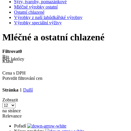
Sýry, tvarohy, pomazánkové
Mléčné výrobky ostatní
Ostatní chlazené
Výrobky z naší lahůdkářské výrobny
Výrobky speciální výživy
Mléčné a ostatní chlazené
Filtrovat
0
Bio
Bez laktózy
Klasa
Cena s DPH
Potvrdit filtrování cen
Stránka
1
Další
Zobrazit
na stránce
Relevance
Pořadí