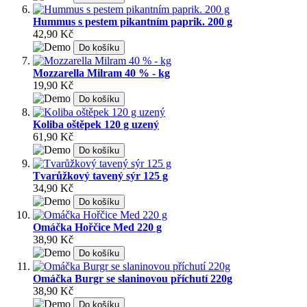
Hummus s pestem pikantním paprik. 200 g
42,90 Kč
Do košíku
Mozzarella Milram 40 % - kg
19,90 Kč
Do košíku
Koliba oštěpek 120 g uzený
61,90 Kč
Do košíku
Tvarůžkový tavený sýr 125 g
34,90 Kč
Do košíku
Omáčka Hořčice Med 220 g
38,90 Kč
Do košíku
Omáčka Burgr se slaninovou příchutí 220g
38,90 Kč
Do košíku