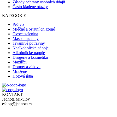
Zásady ochrany osobních údajů
Často kladené otázky
KATEGORIE
Pečivo
Mléčné a ostatní chlazené
Ovoce zelenina
Maso a uzeniny
Trvanlivé potraviny
Nealkoholické nápoje
Alkoholické nápoje
Drogerie a kosmetika
Mazlíčci
Domov a zábava
Mražené
Hotová jídla
KONTAKT
Jednota Mikulov
eshop@jednota.cz