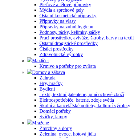
Pleťové a tělové přípravky
Mýdla a sprchové gely
Ostatní kosmetické přípravky
Přípravky na vlasy
Přípravky na zubní hygienu
Podnosy, tácky, kelímky, sáčky
Prací prostředky, aviváže, škroby, barvy na textil
Ostatní drogistické prostředky
Čistící prostředky
Zdravotnické výrobky
Mazlíčci
Krmivo a potřeby pro zvířata
Domov a zábava
Zahrada
Hry, hračky
Bydlení
Textil, textilní galenterie, punčochové zboží
Elektrospotřebiče, baterie, zdoje světla
Školní a kancelářské potřeby, kulturní výrobky
Domácí potřeby
Svíčky, lampy
Mražené
Zmrzliny a dorty
Zelenina, ovoce, hotová jídla