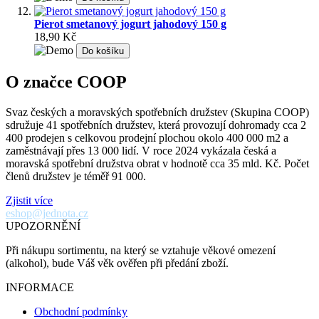
Pierot smetanový jogurt jahodový 150 g
18,90 Kč
Do košíku
O značce COOP
Svaz českých a moravských spotřebních družstev (Skupina COOP)
sdružuje 41 spotřebních družstev, která provozují dohromady cca 2
400 prodejen s celkovou prodejní plochou okolo 400 000 m2 a
zaměstnávají přes 13 000 lidí. V roce 2024 vykázala česká a
moravská spotřební družstva obrat v hodnotě cca 35 mld. Kč. Počet
členů družstev je téměř 91 000.
Zjistit více
eshop@jednota.cz
UPOZORNĚNÍ
Při nákupu sortimentu, na který se vztahuje věkové omezení
(alkohol), bude Váš věk ověřen při předání zboží.
INFORMACE
Obchodní podmínky