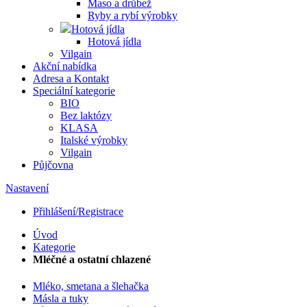
Maso a drůbež
Ryby a rybí výrobky
Hotová jídla
Hotová jídla
Vilgain
Akční nabídka
Adresa a Kontakt
Speciální kategorie
BIO
Bez laktózy
KLASA
Italské výrobky
Vilgain
Půjčovna
Nastavení
Přihlášení/Registrace
Úvod
Kategorie
Mléčné a ostatní chlazené
Mléko, smetana a šlehačka
Másla a tuky