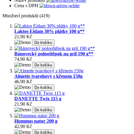
Název produktu
Cena s DPH
Množství produktů (419)
Laktos Eidam 30% plátky 100 g**
21,90 Kč
Do košíku
Bánovecký polooštěpok na gril 190 g**
74,90 Kč
Do košíku
Almette tvarohový s křenem 150g
46,90 Kč
Do košíku
DANETTE Twix 115 g
21,90 Kč
Do košíku
Hummus natur 200 g
42,90 Kč
Do košíku