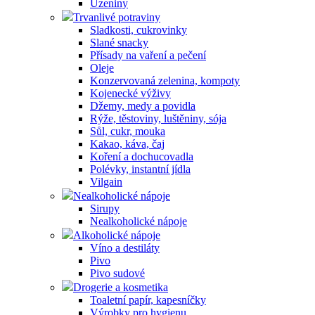
Uzeniny
Trvanlivé potraviny
Sladkosti, cukrovinky
Slané snacky
Přísady na vaření a pečení
Oleje
Konzervovaná zelenina, kompoty
Kojenecké výživy
Džemy, medy a povidla
Rýže, těstoviny, luštěniny, sója
Sůl, cukr, mouka
Kakao, káva, čaj
Koření a dochucovadla
Polévky, instantní jídla
Vilgain
Nealkoholické nápoje
Sirupy
Nealkoholické nápoje
Alkoholické nápoje
Víno a destiláty
Pivo
Pivo sudové
Drogerie a kosmetika
Toaletní papír, kapesníčky
Výrobky pro hygienu