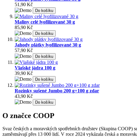
51,90 Kč
Do košíku
Maliny celé lyofilizované 30 g
85,90 Kč
Do košíku
Jahody plátky lyofilizované 30 g
57,90 Kč
Do košíku
Vlašské jádra 100 g
39,90 Kč
Do košíku
Rozinky sušené Jumbo 200 g+100 g zdar
43,90 Kč
Do košíku
O značce COOP
Svaz českých a moravských spotřebních družstev (Skupina COOP) sdr
zaměstnávají přes 13 000 lidí. V roce 2024 vykázala česká a moravská