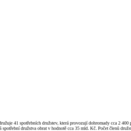
užuje 41 spotřebních družstev, která provozují dohromady cca 2 400 
 spotřební družstva obrat v hodnotě cca 35 mld. Kč. Počet členů družs