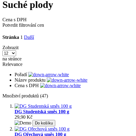
Suché plody
Cena s DPH
Potvrdit filtrování cen
Stránka
1
Další
Zobrazit
na stránce
Relevance
Pořadí
Název produktu
Cena s DPH
Množství produktů (47)
DG Studentská směs 100 g
29,90 Kč
Do košíku
DG Ořechová směs 100 g