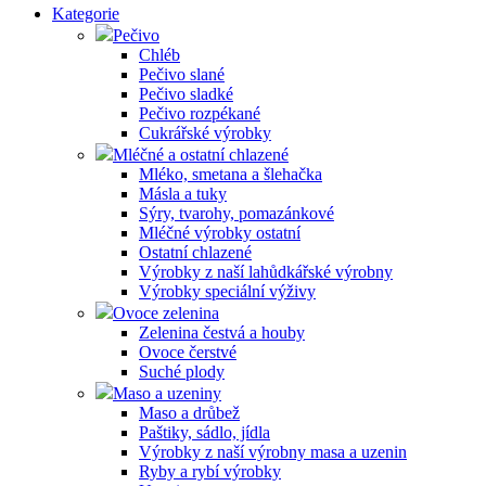
Kategorie
Pečivo
Chléb
Pečivo slané
Pečivo sladké
Pečivo rozpékané
Cukrářské výrobky
Mléčné a ostatní chlazené
Mléko, smetana a šlehačka
Másla a tuky
Sýry, tvarohy, pomazánkové
Mléčné výrobky ostatní
Ostatní chlazené
Výrobky z naší lahůdkářské výrobny
Výrobky speciální výživy
Ovoce zelenina
Zelenina čestvá a houby
Ovoce čerstvé
Suché plody
Maso a uzeniny
Maso a drůbež
Paštiky, sádlo, jídla
Výrobky z naší výrobny masa a uzenin
Ryby a rybí výrobky