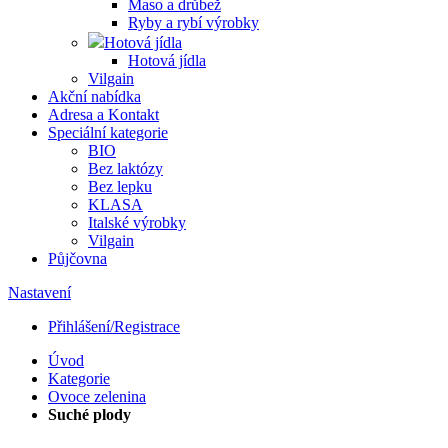
Maso a drůbež
Ryby a rybí výrobky
Hotová jídla
Hotová jídla
Vilgain
Akční nabídka
Adresa a Kontakt
Speciální kategorie
BIO
Bez laktózy
Bez lepku
KLASA
Italské výrobky
Vilgain
Půjčovna
Nastavení
Přihlášení/Registrace
Úvod
Kategorie
Ovoce zelenina
Suché plody