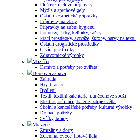
Pleťové a tělové přípravky
Mýdla a sprchové gely
Ostatní kosmetické přípravky
Přípravky na vlasy
Přípravky na zubní hygienu
Podnosy, tácky, kelímky, sáčky
Prací prostředky, aviváže, škroby, barvy na textil
Ostatní drogistické prostředky
Čistící prostředky
Zdravotnické výrobky
Mazlíčci
Krmivo a potřeby pro zvířata
Domov a zábava
Zahrada
Hry, hračky
Bydlení
Textil, textilní galenterie, punčochové zboží
Elektrospotřebiče, baterie, zdoje světla
Školní a kancelářské potřeby, kulturní výrobky
Domácí potřeby
Svíčky, lampy
Mražené
Zmrzliny a dorty
Zelenina, ovoce, hotová jídla