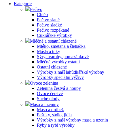
Kategorie
Pečivo
Chléb
Pečivo slané
Pečivo sladké
Pečivo rozpékané
Cukrářské výrobky
Mléčné a ostatní chlazené
Mléko, smetana a šlehačka
Másla a tuky
Sýry, tvarohy, pomazánkové
Mléčné výrobky ostatní
Ostatní chlazené
Výrobky z naší lahůdkářské výrobny
Výrobky speciální výživy
Ovoce zelenina
Zelenina čestvá a houby
Ovoce čerstvé
Suché plody
Maso a uzeniny
Maso a drůbež
Paštiky, sádlo, jídla
Výrobky z naší výrobny masa a uzenin
Ryby a rybí výrobky