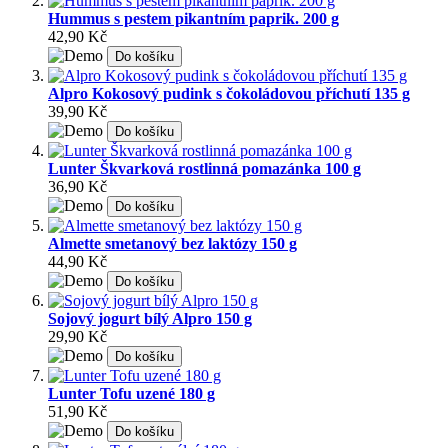
Hummus s pestem pikantním paprik. 200 g
42,90 Kč
Do košíku
Alpro Kokosový pudink s čokoládovou příchutí 135 g
39,90 Kč
Do košíku
Lunter Škvarková rostlinná pomazánka 100 g
36,90 Kč
Do košíku
Almette smetanový bez laktózy 150 g
44,90 Kč
Do košíku
Sojový jogurt bílý Alpro 150 g
29,90 Kč
Do košíku
Lunter Tofu uzené 180 g
51,90 Kč
Do košíku