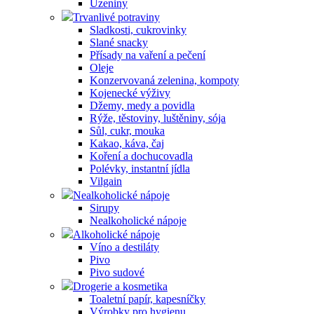
Uzeniny
Trvanlivé potraviny
Sladkosti, cukrovinky
Slané snacky
Přísady na vaření a pečení
Oleje
Konzervovaná zelenina, kompoty
Kojenecké výživy
Džemy, medy a povidla
Rýže, těstoviny, luštěniny, sója
Sůl, cukr, mouka
Kakao, káva, čaj
Koření a dochucovadla
Polévky, instantní jídla
Vilgain
Nealkoholické nápoje
Sirupy
Nealkoholické nápoje
Alkoholické nápoje
Víno a destiláty
Pivo
Pivo sudové
Drogerie a kosmetika
Toaletní papír, kapesníčky
Výrobky pro hygienu