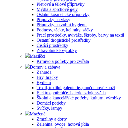
Pleťové a tělové přípravky
Mýdla a sprchové gely
Ostatní kosmetické přípravky
Přípravky na vlasy
Přípravky na zubní hygienu
Podnosy, tácky, kelímky, sáčky
Prací prostředky, aviváže, škroby, barvy na textil
Ostatní drogistické prostředky
Čistící prostředky
Zdravotnické výrobky
Mazlíčci
Krmivo a potřeby pro zvířata
Domov a zábava
Zahrada
Hry, hračky
Bydlení
Textil, textilní galenterie, punčochové zboží
Elektrospotřebiče, baterie, zdoje světla
Školní a kancelářské potřeby, kulturní výrobky
Domácí potřeby
Svíčky, lampy
Mražené
Zmrzliny a dorty
Zelenina, ovoce, hotová jídla