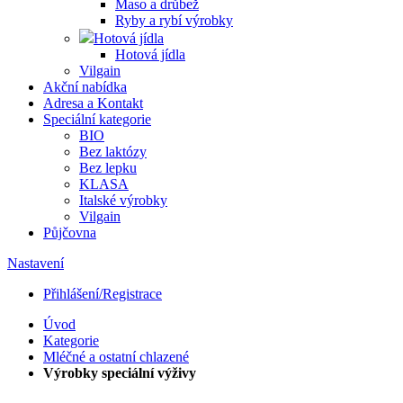
Maso a drůbež
Ryby a rybí výrobky
Hotová jídla
Hotová jídla
Vilgain
Akční nabídka
Adresa a Kontakt
Speciální kategorie
BIO
Bez laktózy
Bez lepku
KLASA
Italské výrobky
Vilgain
Půjčovna
Nastavení
Přihlášení/Registrace
Úvod
Kategorie
Mléčné a ostatní chlazené
Výrobky speciální výživy