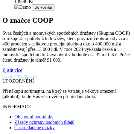
139,90 Kč
Do košíku
O značce COOP
Svaz českých a moravských spotřebních družstev (Skupina COOP)
sdružuje 41 spotřebních družstev, která provozují dohromady cca 2
400 prodejen s celkovou prodejní plochou okolo 400 000 m2 a
zaměstnávají přes 13 000 lidí. V roce 2024 vykázala česká a
moravská spotřební družstva obrat v hodnotě cca 35 mld. Kč. Počet
členů družstev je téměř 91 000.
Zjistit více
eshop@jednota.cz
UPOZORNĚNÍ
Při nákupu sortimentu, na který se vztahuje věkové omezení
(alkohol), bude Váš věk ověřen při předání zboží.
INFORMACE
Obchodní podmínky
Zásady ochrany osobních údajů
Často kladené otázky