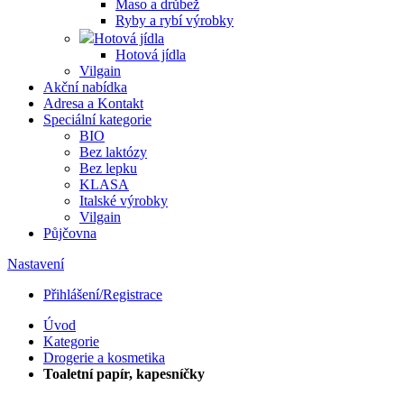
Maso a drůbež
Ryby a rybí výrobky
Hotová jídla
Hotová jídla
Vilgain
Akční nabídka
Adresa a Kontakt
Speciální kategorie
BIO
Bez laktózy
Bez lepku
KLASA
Italské výrobky
Vilgain
Půjčovna
Nastavení
Přihlášení/Registrace
Úvod
Kategorie
Drogerie a kosmetika
Toaletní papír, kapesníčky