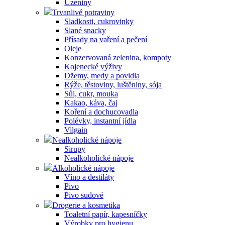
Uzeniny
Trvanlivé potraviny
Sladkosti, cukrovinky
Slané snacky
Přísady na vaření a pečení
Oleje
Konzervovaná zelenina, kompoty
Kojenecké výživy
Džemy, medy a povidla
Rýže, těstoviny, luštěniny, sója
Sůl, cukr, mouka
Kakao, káva, čaj
Koření a dochucovadla
Polévky, instantní jídla
Vilgain
Nealkoholické nápoje
Sirupy
Nealkoholické nápoje
Alkoholické nápoje
Víno a destiláty
Pivo
Pivo sudové
Drogerie a kosmetika
Toaletní papír, kapesníčky
Výrobky pro hygienu