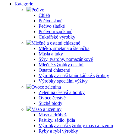
Kategorie
Pečivo
Chléb
Pečivo slané
Pečivo sladké
Pečivo rozpékané
Cukrářské výrobky
Mléčné a ostatní chlazené
Mléko, smetana a šlehačka
Másla a tuky
Sýry, tvarohy, pomazánkové
Mléčné výrobky ostatní
Ostatní chlazené
Výrobky z naší lahůdkářské výrobny
Výrobky speciální výživy
Ovoce zelenina
Zelenina čestvá a houby
Ovoce čerstvé
Suché plody
Maso a uzeniny
Maso a drůbež
Paštiky, sádlo, jídla
Výrobky z naší výrobny masa a uzenin
Ryby a rybí výrobky