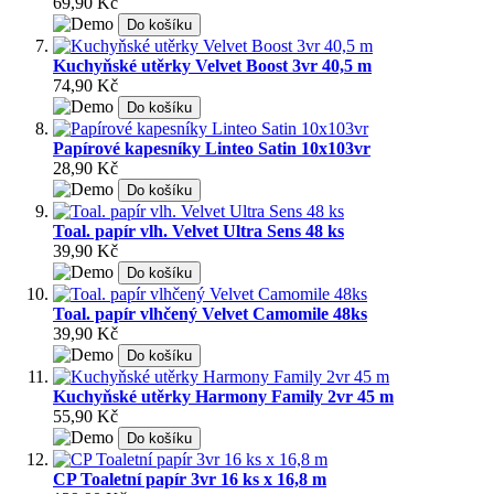
69,90 Kč
Do košíku
Kuchyňské utěrky Velvet Boost 3vr 40,5 m
74,90 Kč
Do košíku
Papírové kapesníky Linteo Satin 10x103vr
28,90 Kč
Do košíku
Toal. papír vlh. Velvet Ultra Sens 48 ks
39,90 Kč
Do košíku
Toal. papír vlhčený Velvet Camomile 48ks
39,90 Kč
Do košíku
Kuchyňské utěrky Harmony Family 2vr 45 m
55,90 Kč
Do košíku
CP Toaletní papír 3vr 16 ks x 16,8 m