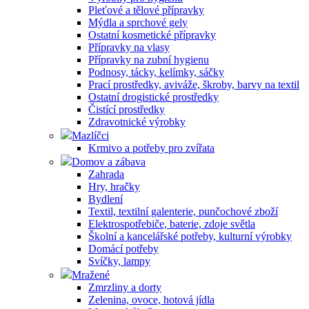
Pleťové a tělové přípravky
Mýdla a sprchové gely
Ostatní kosmetické přípravky
Přípravky na vlasy
Přípravky na zubní hygienu
Podnosy, tácky, kelímky, sáčky
Prací prostředky, aviváže, škroby, barvy na textil
Ostatní drogistické prostředky
Čistící prostředky
Zdravotnické výrobky
Mazlíčci
Krmivo a potřeby pro zvířata
Domov a zábava
Zahrada
Hry, hračky
Bydlení
Textil, textilní galenterie, punčochové zboží
Elektrospotřebiče, baterie, zdoje světla
Školní a kancelářské potřeby, kulturní výrobky
Domácí potřeby
Svíčky, lampy
Mražené
Zmrzliny a dorty
Zelenina, ovoce, hotová jídla