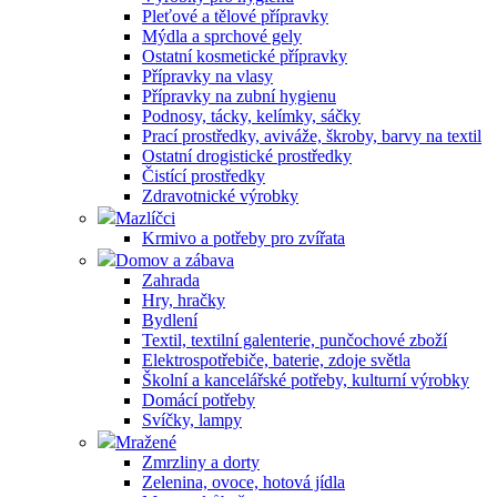
Pleťové a tělové přípravky
Mýdla a sprchové gely
Ostatní kosmetické přípravky
Přípravky na vlasy
Přípravky na zubní hygienu
Podnosy, tácky, kelímky, sáčky
Prací prostředky, aviváže, škroby, barvy na textil
Ostatní drogistické prostředky
Čistící prostředky
Zdravotnické výrobky
Mazlíčci
Krmivo a potřeby pro zvířata
Domov a zábava
Zahrada
Hry, hračky
Bydlení
Textil, textilní galenterie, punčochové zboží
Elektrospotřebiče, baterie, zdoje světla
Školní a kancelářské potřeby, kulturní výrobky
Domácí potřeby
Svíčky, lampy
Mražené
Zmrzliny a dorty
Zelenina, ovoce, hotová jídla