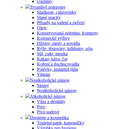
Uzeniny
Trvanlivé potraviny
Sladkosti, cukrovinky
Slané snacky
Přísady na vaření a pečení
Oleje
Konzervovaná zelenina, kompoty
Kojenecké výživy
Džemy, medy a povidla
Rýže, těstoviny, luštěniny, sója
Sůl, cukr, mouka
Kakao, káva, čaj
Koření a dochucovadla
Polévky, instantní jídla
Vilgain
Nealkoholické nápoje
Sirupy
Nealkoholické nápoje
Alkoholické nápoje
Víno a destiláty
Pivo
Pivo sudové
Drogerie a kosmetika
Toaletní papír, kapesníčky
Výrobky pro hygienu