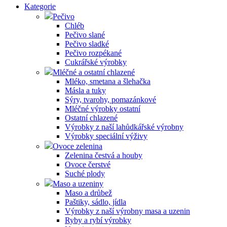
Kategorie
Pečivo
Chléb
Pečivo slané
Pečivo sladké
Pečivo rozpékané
Cukrářské výrobky
Mléčné a ostatní chlazené
Mléko, smetana a šlehačka
Másla a tuky
Sýry, tvarohy, pomazánkové
Mléčné výrobky ostatní
Ostatní chlazené
Výrobky z naší lahůdkářské výrobny
Výrobky speciální výživy
Ovoce zelenina
Zelenina čestvá a houby
Ovoce čerstvé
Suché plody
Maso a uzeniny
Maso a drůbež
Paštiky, sádlo, jídla
Výrobky z naší výrobny masa a uzenin
Ryby a rybí výrobky