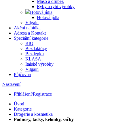
Maso a drůbež
Ryby a rybí výrobky
Hotová jídla
Hotová jídla
Vilgain
Akční nabídka
Adresa a Kontakt
Speciální kategorie
BIO
Bez laktózy
Bez lepku
KLASA
Italské výrobky
Vilgain
Půjčovna
Nastavení
Přihlášení/Registrace
Úvod
Kategorie
Drogerie a kosmetika
Podnosy, tácky, kelímky, sáčky