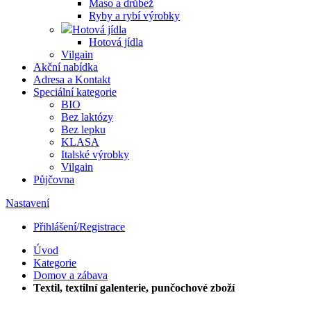
Maso a drůbež
Ryby a rybí výrobky
Hotová jídla
Hotová jídla
Vilgain
Akční nabídka
Adresa a Kontakt
Speciální kategorie
BIO
Bez laktózy
Bez lepku
KLASA
Italské výrobky
Vilgain
Půjčovna
Nastavení
Přihlášení/Registrace
Úvod
Kategorie
Domov a zábava
Textil, textilní galenterie, punčochové zboží