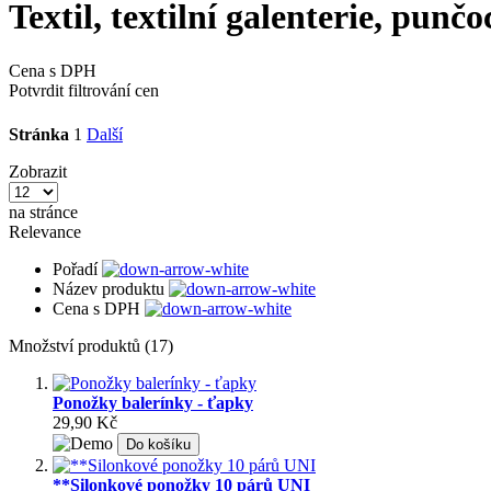
Textil, textilní galenterie, punč
Cena s DPH
Potvrdit filtrování cen
Stránka
1
Další
Zobrazit
na stránce
Relevance
Pořadí
Název produktu
Cena s DPH
Množství produktů (17)
Ponožky balerínky - ťapky
29,90 Kč
Do košíku
**Silonkové ponožky 10 párů UNI