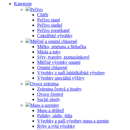
Kategorie
Pečivo
Chléb
Pečivo slané
Pečivo sladké
Pečivo rozpékané
Cukrářské výrobky
Mléčné a ostatní chlazené
Mléko, smetana a šlehačka
Másla a tuky
Sýry, tvarohy, pomazánkové
Mléčné výrobky ostatní
Ostatní chlazené
Výrobky z naší lahůdkářské výrobny
Výrobky speciální výživy
Ovoce zelenina
Zelenina čestvá a houby
Ovoce čerstvé
Suché plody
Maso a uzeniny
Maso a drůbež
Paštiky, sádlo, jídla
Výrobky z naší výrobny masa a uzenin
Ryby a rybí výrobky