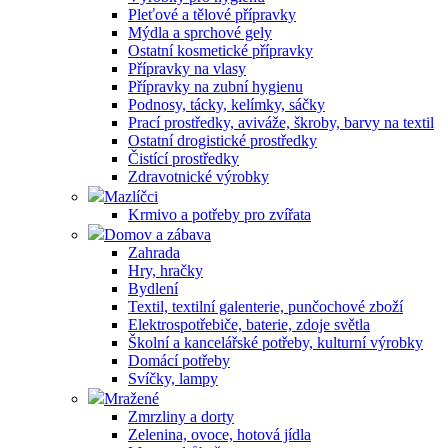
Pleťové a tělové přípravky
Mýdla a sprchové gely
Ostatní kosmetické přípravky
Přípravky na vlasy
Přípravky na zubní hygienu
Podnosy, tácky, kelímky, sáčky
Prací prostředky, aviváže, škroby, barvy na textil
Ostatní drogistické prostředky
Čistící prostředky
Zdravotnické výrobky
Mazlíčci
Krmivo a potřeby pro zvířata
Domov a zábava
Zahrada
Hry, hračky
Bydlení
Textil, textilní galenterie, punčochové zboží
Elektrospotřebiče, baterie, zdoje světla
Školní a kancelářské potřeby, kulturní výrobky
Domácí potřeby
Svíčky, lampy
Mražené
Zmrzliny a dorty
Zelenina, ovoce, hotová jídla