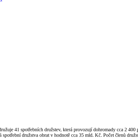
užuje 41 spotřebních družstev, která provozují dohromady cca 2 400 
 spotřební družstva obrat v hodnotě cca 35 mld. Kč. Počet členů družs