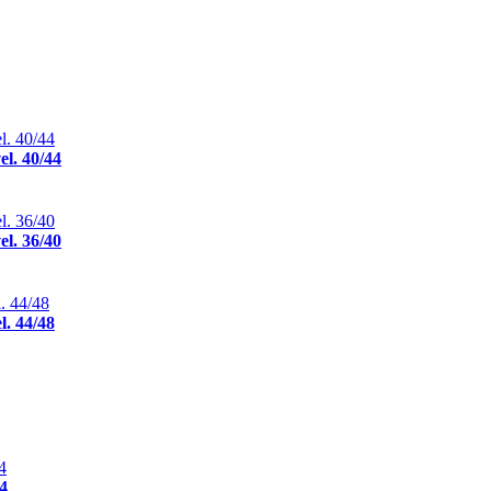
l. 40/44
l. 36/40
. 44/48
4