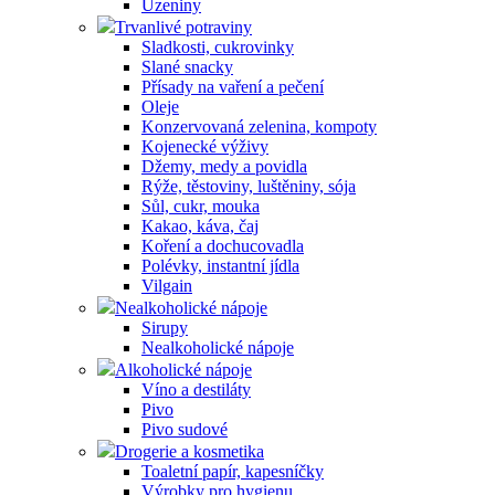
Uzeniny
Trvanlivé potraviny
Sladkosti, cukrovinky
Slané snacky
Přísady na vaření a pečení
Oleje
Konzervovaná zelenina, kompoty
Kojenecké výživy
Džemy, medy a povidla
Rýže, těstoviny, luštěniny, sója
Sůl, cukr, mouka
Kakao, káva, čaj
Koření a dochucovadla
Polévky, instantní jídla
Vilgain
Nealkoholické nápoje
Sirupy
Nealkoholické nápoje
Alkoholické nápoje
Víno a destiláty
Pivo
Pivo sudové
Drogerie a kosmetika
Toaletní papír, kapesníčky
Výrobky pro hygienu