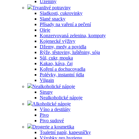
Uzeniny
Trvanlivé potraviny
Sladkosti, cukrovinky
Slané snacky
Přísady na vaření a pečení
Oleje
Konzervovaná zelenina, kompoty
Kojenecké výživy
Džemy, medy a povidla
Rýže, těstoviny, luštěniny, sója
Sůl, cukr, mouka
Kakao, káva, čaj
Koření a dochucovadla
Polévky, instantní jídla
Vilgain
Nealkoholické nápoje
Sirupy
Nealkoholické nápoje
Alkoholické nápoje
Víno a destiláty
Pivo
Pivo sudové
Drogerie a kosmetika
Toaletní papír, kapesníčky
Výrobky pro hygienu