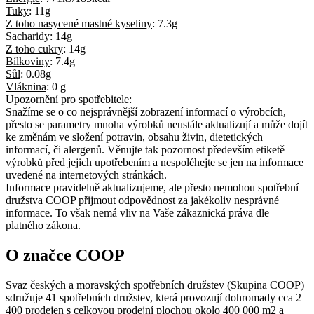
Tuky
:
11g
Z toho nasycené mastné kyseliny
:
7.3g
Sacharidy
:
14g
Z toho cukry
:
14g
Bílkoviny
:
7.4g
Sůl
:
0.08g
Vláknina
:
0 g
Upozornění pro spotřebitele:
Snažíme se o co nejsprávnější zobrazení informací o výrobcích,
přesto se parametry mnoha výrobků neustále aktualizují a může dojít
ke změnám ve složení potravin, obsahu živin, dietetických
informací, či alergenů. Věnujte tak pozornost především etiketě
výrobků před jejich upotřebením a nespoléhejte se jen na informace
uvedené na internetových stránkách.
Informace pravidelně aktualizujeme, ale přesto nemohou spotřební
družstva COOP přijmout odpovědnost za jakékoliv nesprávné
informace. To však nemá vliv na Vaše zákaznická práva dle
platného zákona.
O značce COOP
Svaz českých a moravských spotřebních družstev (Skupina COOP)
sdružuje 41 spotřebních družstev, která provozují dohromady cca 2
400 prodejen s celkovou prodejní plochou okolo 400 000 m2 a