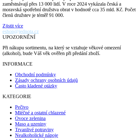
zaměstnávají přes 13 000 lidí. V roce 2024 vykázala česká a
moravská spotřební družstva obrat v hodnotě cca 35 mld. Kč. Počet
členů družstev je téměř 91 000.
Zjistit více
eshop@jednota.cz
UPOZORNĚNÍ
Při nákupu sortimentu, na který se vztahuje věkové omezení
(alkohol), bude Váš věk ověřen při předání zboží.
INFORMACE
Obchodní podmínky
Zásady ochrany osobních údajů
Často kladené otázky
KATEGORIE
Pečivo
Mléčné a ostatní chlazené
Ovoce zelenina
Maso a uzeniny
Trvanlivé potraviny
Nealkoholické nápoje