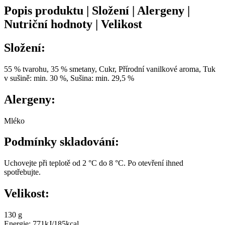
Popis produktu | Složení | Alergeny |
Nutriční hodnoty | Velikost
Složení:
55 % tvarohu, 35 % smetany, Cukr, Přírodní vanilkové aroma, Tuk
v sušině: min. 30 %, Sušina: min. 29,5 %
Alergeny:
Mléko
Podmínky skladování:
Uchovejte při teplotě od 2 °C do 8 °C. Po otevření ihned
spotřebujte.
Velikost:
130 g
Energie
:
771kJ/185kcal