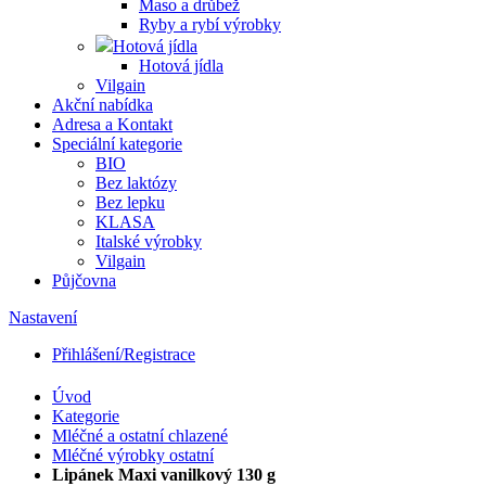
Maso a drůbež
Ryby a rybí výrobky
Hotová jídla
Hotová jídla
Vilgain
Akční nabídka
Adresa a Kontakt
Speciální kategorie
BIO
Bez laktózy
Bez lepku
KLASA
Italské výrobky
Vilgain
Půjčovna
Nastavení
Přihlášení/Registrace
Úvod
Kategorie
Mléčné a ostatní chlazené
Mléčné výrobky ostatní
Lipánek Maxi vanilkový 130 g