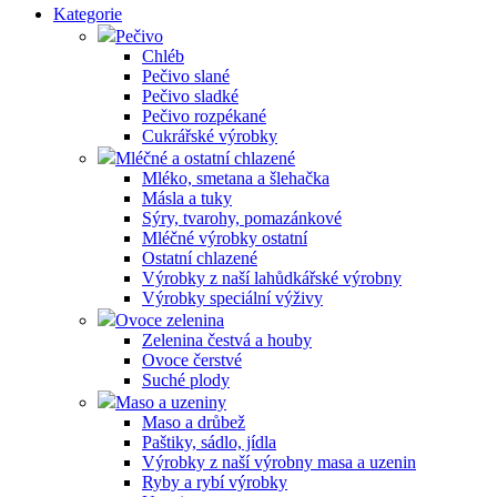
Kategorie
Pečivo
Chléb
Pečivo slané
Pečivo sladké
Pečivo rozpékané
Cukrářské výrobky
Mléčné a ostatní chlazené
Mléko, smetana a šlehačka
Másla a tuky
Sýry, tvarohy, pomazánkové
Mléčné výrobky ostatní
Ostatní chlazené
Výrobky z naší lahůdkářské výrobny
Výrobky speciální výživy
Ovoce zelenina
Zelenina čestvá a houby
Ovoce čerstvé
Suché plody
Maso a uzeniny
Maso a drůbež
Paštiky, sádlo, jídla
Výrobky z naší výrobny masa a uzenin
Ryby a rybí výrobky