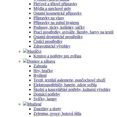
Pleťové a tělové přípravky
Mýdla a sprchové gely
Ostatní kosmetické přípravky
Přípravky na vlasy
Přípravky na zubní hygienu
Podnosy, tácky, kelímky, sáčky
Prací prostředky, aviváže, škroby, barvy na textil
Ostatní drogistické prostředky
Čistící prostředky
Zdravotnické výrobky
Mazlíčci
Krmivo a potřeby pro zvířata
Domov a zábava
Zahrada
Hry, hračky
Bydlení
Textil, textilní galenterie, punčochové zboží
Elektrospotřebiče, baterie, zdoje světla
Školní a kancelářské potřeby, kulturní výrobky
Domácí potřeby
Svíčky, lampy
Mražené
Zmrzliny a dorty
Zelenina, ovoce, hotová jídla