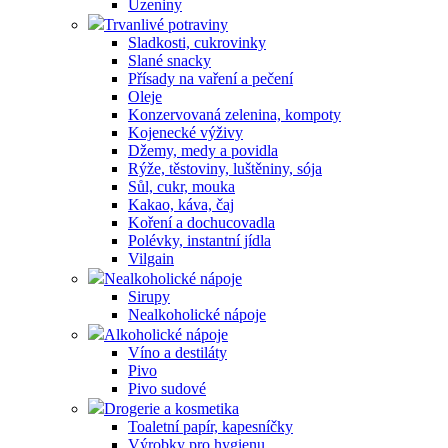
Uzeniny
Trvanlivé potraviny
Sladkosti, cukrovinky
Slané snacky
Přísady na vaření a pečení
Oleje
Konzervovaná zelenina, kompoty
Kojenecké výživy
Džemy, medy a povidla
Rýže, těstoviny, luštěniny, sója
Sůl, cukr, mouka
Kakao, káva, čaj
Koření a dochucovadla
Polévky, instantní jídla
Vilgain
Nealkoholické nápoje
Sirupy
Nealkoholické nápoje
Alkoholické nápoje
Víno a destiláty
Pivo
Pivo sudové
Drogerie a kosmetika
Toaletní papír, kapesníčky
Výrobky pro hygienu