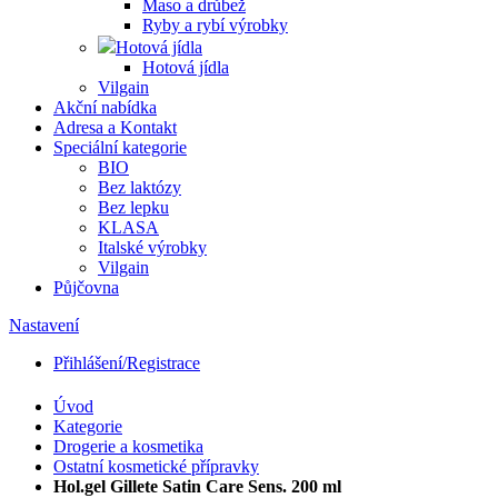
Maso a drůbež
Ryby a rybí výrobky
Hotová jídla
Hotová jídla
Vilgain
Akční nabídka
Adresa a Kontakt
Speciální kategorie
BIO
Bez laktózy
Bez lepku
KLASA
Italské výrobky
Vilgain
Půjčovna
Nastavení
Přihlášení/Registrace
Úvod
Kategorie
Drogerie a kosmetika
Ostatní kosmetické přípravky
Hol.gel Gillete Satin Care Sens. 200 ml