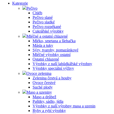
Kategorie
Pečivo
Chléb
Pečivo slané
Pečivo sladké
Pečivo rozpékané
Cukrářské výrobky
Mléčné a ostatní chlazené
Mléko, smetana a šlehačka
Másla a tuky
Sýry, tvarohy, pomazánkové
Mléčné výrobky ostatní
Ostatní chlazené
Výrobky z naší lahůdkářské výrobny
Výrobky speciální výživy
Ovoce zelenina
Zelenina čestvá a houby
Ovoce čerstvé
Suché plody
Maso a uzeniny
Maso a drůbež
Paštiky, sádlo, jídla
Výrobky z naší výrobny masa a uzenin
Ryby a rybí výrobky