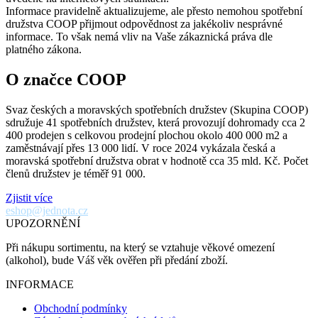
Informace pravidelně aktualizujeme, ale přesto nemohou spotřební
družstva COOP přijmout odpovědnost za jakékoliv nesprávné
informace. To však nemá vliv na Vaše zákaznická práva dle
platného zákona.
O značce COOP
Svaz českých a moravských spotřebních družstev (Skupina COOP)
sdružuje 41 spotřebních družstev, která provozují dohromady cca 2
400 prodejen s celkovou prodejní plochou okolo 400 000 m2 a
zaměstnávají přes 13 000 lidí. V roce 2024 vykázala česká a
moravská spotřební družstva obrat v hodnotě cca 35 mld. Kč. Počet
členů družstev je téměř 91 000.
Zjistit více
eshop@jednota.cz
UPOZORNĚNÍ
Při nákupu sortimentu, na který se vztahuje věkové omezení
(alkohol), bude Váš věk ověřen při předání zboží.
INFORMACE
Obchodní podmínky