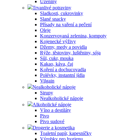
Uzeniny
Trvanlivé potraviny
Sladkosti, cukrovinky
Slané snacky
Přísady na vaření a pečení
Oleje
Konzervovaná zelenina, kompoty
Kojenecké výživy
Džemy, medy a povidla
Rýže, těstoviny, luštěniny, sója
Sůl, cukr, mouka
Kakao, káva, čaj
Koření a dochucovadla
Polévky, instantní jídla
Vilgain
Nealkoholické nápoje
Sirupy
Nealkoholické nápoje
Alkoholické nápoje
Víno a destiláty
Pivo
Pivo sudové
Drogerie a kosmetika
Toaletní papír, kapesníčky
Výrobky pro hygienu