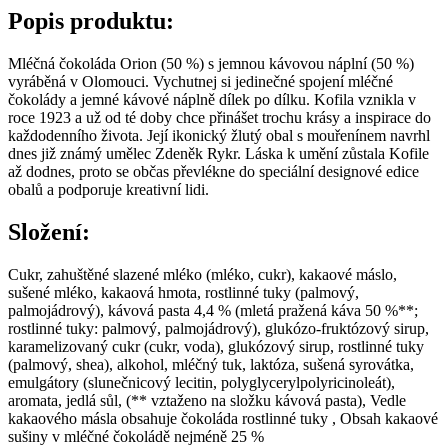
Popis produktu:
Mléčná čokoláda Orion (50 %) s jemnou kávovou náplní (50 %)
vyráběná v Olomouci. Vychutnej si jedinečné spojení mléčné
čokolády a jemné kávové náplně dílek po dílku. Kofila vznikla v
roce 1923 a už od té doby chce přinášet trochu krásy a inspirace do
každodenního života. Její ikonický žlutý obal s mouřenínem navrhl
dnes již známý umělec Zdeněk Rykr. Láska k umění zůstala Kofile
až dodnes, proto se občas převlékne do speciální designové edice
obalů a podporuje kreativní lidi.
Složení:
Cukr, zahuštěné slazené mléko (mléko, cukr), kakaové máslo,
sušené mléko, kakaová hmota, rostlinné tuky (palmový,
palmojádrový), kávová pasta 4,4 % (mletá pražená káva 50 %**;
rostlinné tuky: palmový, palmojádrový), glukózo-fruktózový sirup,
karamelizovaný cukr (cukr, voda), glukózový sirup, rostlinné tuky
(palmový, shea), alkohol, mléčný tuk, laktóza, sušená syrovátka,
emulgátory (slunečnicový lecitin, polyglycerylpolyricinoleát),
aromata, jedlá sůl, (** vztaženo na složku kávová pasta), Vedle
kakaového másla obsahuje čokoláda rostlinné tuky , Obsah kakaové
sušiny v mléčné čokoládě nejméně 25 %