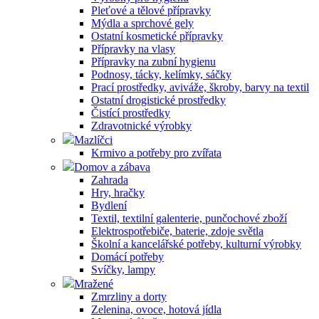
Pleťové a tělové přípravky
Mýdla a sprchové gely
Ostatní kosmetické přípravky
Přípravky na vlasy
Přípravky na zubní hygienu
Podnosy, tácky, kelímky, sáčky
Prací prostředky, aviváže, škroby, barvy na textil
Ostatní drogistické prostředky
Čistící prostředky
Zdravotnické výrobky
Mazlíčci
Krmivo a potřeby pro zvířata
Domov a zábava
Zahrada
Hry, hračky
Bydlení
Textil, textilní galenterie, punčochové zboží
Elektrospotřebiče, baterie, zdoje světla
Školní a kancelářské potřeby, kulturní výrobky
Domácí potřeby
Svíčky, lampy
Mražené
Zmrzliny a dorty
Zelenina, ovoce, hotová jídla