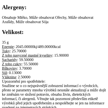
Alergeny:
Obsahuje Mléko, Může obsahovat Ořechy, Může obsahovat
Arašídy, Může obsahovat Sója
Velikost:
35 g
Energie
:
2045.00000kj/489.00000kcal
Tuky
:
25.70000
Z toho nasycené mastné kyseliny
:
15.90000
Sacharidy
:
59.50000
Z toho cukry
:
55.50000
Bílkoviny
:
3.70000
Sůl
:
0.13000
Vláknina
:
2.50000
Upozornění pro spotřebitele:
Snažíme se o co nejsprávnější zobrazení informací o výrobcích,
přesto se parametry mnoha výrobků neustále aktualizují a může dojít
ke změnám ve složení potravin, obsahu živin, dietetických
informací, či alergenů. Věnujte tak pozornost především etiketě
výrobků před jejich upotřebením a nespoléhejte se jen na informace
uvedené na internetových stránkách.