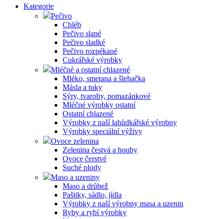
Kategorie
Pečivo
Chléb
Pečivo slané
Pečivo sladké
Pečivo rozpékané
Cukrářské výrobky
Mléčné a ostatní chlazené
Mléko, smetana a šlehačka
Másla a tuky
Sýry, tvarohy, pomazánkové
Mléčné výrobky ostatní
Ostatní chlazené
Výrobky z naší lahůdkářské výrobny
Výrobky speciální výživy
Ovoce zelenina
Zelenina čestvá a houby
Ovoce čerstvé
Suché plody
Maso a uzeniny
Maso a drůbež
Paštiky, sádlo, jídla
Výrobky z naší výrobny masa a uzenin
Ryby a rybí výrobky