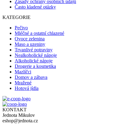
Zásady ochrany osobních údajů
Často kladené otázky
KATEGORIE
Pečivo
Mléčné a ostatní chlazené
Ovoce zelenina
Maso a uzeniny
Trvanlivé potraviny
Nealkoholické nápoje
Alkoholické nápoje
Drogerie a kosmetika
Mazlíčci
Domov a zábava
Mražené
Hotová jídla
KONTAKT
Jednota Mikulov
eshop@jednota.cz