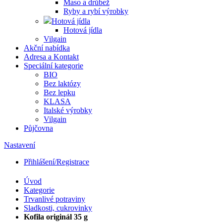
Maso a drůbež
Ryby a rybí výrobky
Hotová jídla
Hotová jídla
Vilgain
Akční nabídka
Adresa a Kontakt
Speciální kategorie
BIO
Bez laktózy
Bez lepku
KLASA
Italské výrobky
Vilgain
Půjčovna
Nastavení
Přihlášení/Registrace
Úvod
Kategorie
Trvanlivé potraviny
Sladkosti, cukrovinky
Kofila originál 35 g