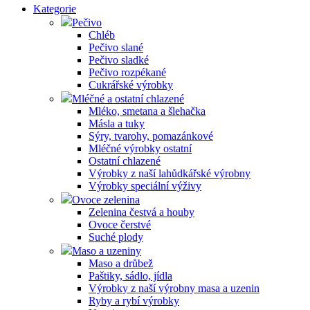
Kategorie
Pečivo
Chléb
Pečivo slané
Pečivo sladké
Pečivo rozpékané
Cukrářské výrobky
Mléčné a ostatní chlazené
Mléko, smetana a šlehačka
Másla a tuky
Sýry, tvarohy, pomazánkové
Mléčné výrobky ostatní
Ostatní chlazené
Výrobky z naší lahůdkářské výrobny
Výrobky speciální výživy
Ovoce zelenina
Zelenina čestvá a houby
Ovoce čerstvé
Suché plody
Maso a uzeniny
Maso a drůbež
Paštiky, sádlo, jídla
Výrobky z naší výrobny masa a uzenin
Ryby a rybí výrobky