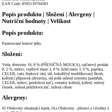
EAN Code:
8595139794583
Popis produktu | Složení | Alergeny |
Nutriční hodnoty | Velikost
Popis produktu:
Pasterované hotové jídlo.
Složení:
Voda, těstoviny 16, 8 % (PŠENIČNÁ MOUKA), rajčatový protlak
8, 2 %, mrkev, vepřové maso 3, 9 %, krůtí maso 3, 9 %, paprika,
CELER, cukr, řepkový olej, sůl, kukuřičný modifikovaný škrob,
kořenící přípravek (dextróza, sůl jedlá sušená zelenina (pastiňák,
CELER, mrkev, petrželová nať), extrakty koření), koření, sušený
česnek, sušená petrželová nať, sušená cibule
Alergeny:
01 Obiloviny obsahující lepek, 01a Obiloviny - pšenice a výrobky z