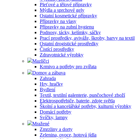
Pleťové a tělové přípravky
Mýdla a sprchové gely
Ostatní kosmetické přípravky
Přípravky na vlasy
Přípravky na zubní hygienu
Podnosy, tácky, kelímky, sáčky
Prací prostředky, aviváže, škroby, barvy na textil
Ostatní drogistické prostředky
Čistící prostředky
Zdravotnické výrobky
Mazlíčci
Krmivo a potřeby pro zvířata
Domov a zábava
Zahrada
Hry, hračky
Bydlení
Textil, textilní galenterie, punčochové zboží
Elektrospotřebiče, baterie, zdoje světla
Školní a kancelářské potřeby, kulturní výrobky
Domácí potřeby
Svíčky, lampy
Mražené
Zmrzliny a dorty
Zelenina, ovoce, hotová jídla