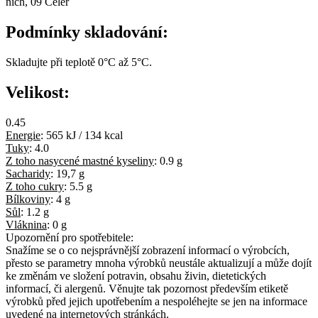
nich, 09 Celer
Podmínky skladování:
Skladujte při teplotě 0°C až 5°C.
Velikost:
0.45
Energie
:
565 kJ / 134 kcal
Tuky
:
4.0
Z toho nasycené mastné kyseliny
:
0.9 g
Sacharidy
:
19,7 g
Z toho cukry
:
5.5 g
Bílkoviny
:
4 g
Sůl
:
1.2 g
Vláknina
:
0 g
Upozornění pro spotřebitele:
Snažíme se o co nejsprávnější zobrazení informací o výrobcích,
přesto se parametry mnoha výrobků neustále aktualizují a může dojít
ke změnám ve složení potravin, obsahu živin, dietetických
informací, či alergenů. Věnujte tak pozornost především etiketě
výrobků před jejich upotřebením a nespoléhejte se jen na informace
uvedené na internetových stránkách.