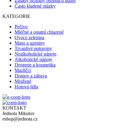
Zásady ochrany osobních údajů
Často kladené otázky
KATEGORIE
Pečivo
Mléčné a ostatní chlazené
Ovoce zelenina
Maso a uzeniny
Trvanlivé potraviny
Nealkoholické nápoje
Alkoholické nápoje
Drogerie a kosmetika
Mazlíčci
Domov a zábava
Mražené
Hotová jídla
KONTAKT
Jednota Mikulov
eshop@jednota.cz