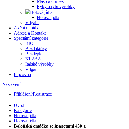
Maso a drůbež
Ryby a rybí výrobky
Hotová jídla
Hotová jídla
Vilgain
Akční nabídka
Adresa a Kontakt
Speciální kategorie
BIO
Bez laktózy
Bez lepku
KLASA
Italské výrobky
Vilgain
Půjčovna
Nastavení
Přihlášení/Registrace
Úvod
Kategorie
Hotová jídla
Hotová jídla
Boloňská omáčka se špagetami 450 g