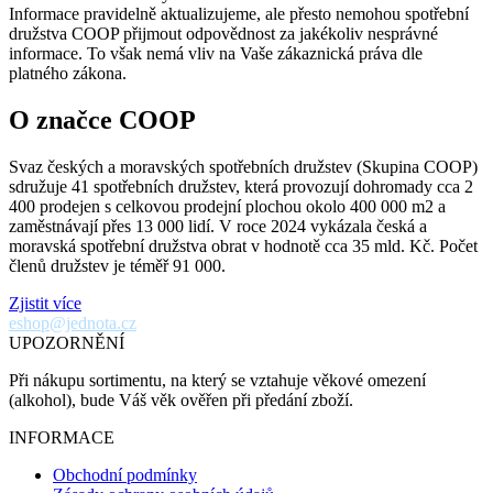
Informace pravidelně aktualizujeme, ale přesto nemohou spotřební
družstva COOP přijmout odpovědnost za jakékoliv nesprávné
informace. To však nemá vliv na Vaše zákaznická práva dle
platného zákona.
O značce COOP
Svaz českých a moravských spotřebních družstev (Skupina COOP)
sdružuje 41 spotřebních družstev, která provozují dohromady cca 2
400 prodejen s celkovou prodejní plochou okolo 400 000 m2 a
zaměstnávají přes 13 000 lidí. V roce 2024 vykázala česká a
moravská spotřební družstva obrat v hodnotě cca 35 mld. Kč. Počet
členů družstev je téměř 91 000.
Zjistit více
eshop@jednota.cz
UPOZORNĚNÍ
Při nákupu sortimentu, na který se vztahuje věkové omezení
(alkohol), bude Váš věk ověřen při předání zboží.
INFORMACE
Obchodní podmínky