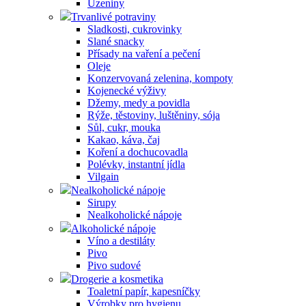
Uzeniny
Trvanlivé potraviny
Sladkosti, cukrovinky
Slané snacky
Přísady na vaření a pečení
Oleje
Konzervovaná zelenina, kompoty
Kojenecké výživy
Džemy, medy a povidla
Rýže, těstoviny, luštěniny, sója
Sůl, cukr, mouka
Kakao, káva, čaj
Koření a dochucovadla
Polévky, instantní jídla
Vilgain
Nealkoholické nápoje
Sirupy
Nealkoholické nápoje
Alkoholické nápoje
Víno a destiláty
Pivo
Pivo sudové
Drogerie a kosmetika
Toaletní papír, kapesníčky
Výrobky pro hygienu