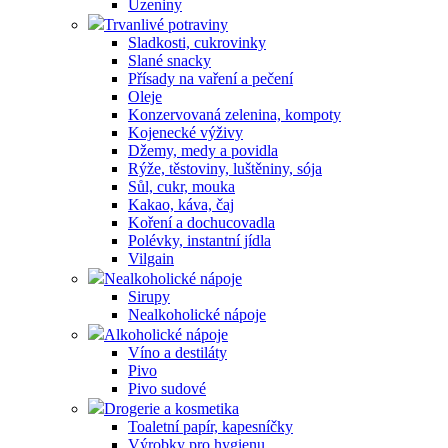
Uzeniny
Trvanlivé potraviny
Sladkosti, cukrovinky
Slané snacky
Přísady na vaření a pečení
Oleje
Konzervovaná zelenina, kompoty
Kojenecké výživy
Džemy, medy a povidla
Rýže, těstoviny, luštěniny, sója
Sůl, cukr, mouka
Kakao, káva, čaj
Koření a dochucovadla
Polévky, instantní jídla
Vilgain
Nealkoholické nápoje
Sirupy
Nealkoholické nápoje
Alkoholické nápoje
Víno a destiláty
Pivo
Pivo sudové
Drogerie a kosmetika
Toaletní papír, kapesníčky
Výrobky pro hygienu