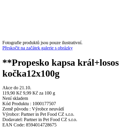
Fotografie produktů jsou pouze ilustrativní.
Přeskočit na začátek galerie s obrázky
**Propesko kapsa král+losos
kočka12x100g
Akce do
21.10.
119,90 Kč
9,99 Kč
za 100 g
Není skladem
Kód Produktu :
1000177507
Země původu :
Výrobce neuvádí
Výrobce:
Partner in Pet Food CZ s.r.o.
Dodavatel:
Partner in Pet Food CZ s.r.o.
EAN Code:
8594014728675