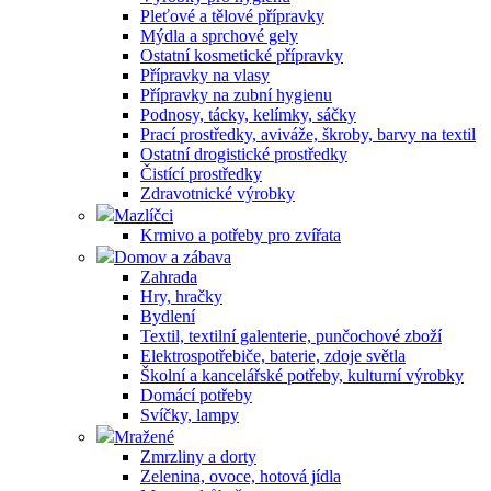
Pleťové a tělové přípravky
Mýdla a sprchové gely
Ostatní kosmetické přípravky
Přípravky na vlasy
Přípravky na zubní hygienu
Podnosy, tácky, kelímky, sáčky
Prací prostředky, aviváže, škroby, barvy na textil
Ostatní drogistické prostředky
Čistící prostředky
Zdravotnické výrobky
Mazlíčci
Krmivo a potřeby pro zvířata
Domov a zábava
Zahrada
Hry, hračky
Bydlení
Textil, textilní galenterie, punčochové zboží
Elektrospotřebiče, baterie, zdoje světla
Školní a kancelářské potřeby, kulturní výrobky
Domácí potřeby
Svíčky, lampy
Mražené
Zmrzliny a dorty
Zelenina, ovoce, hotová jídla