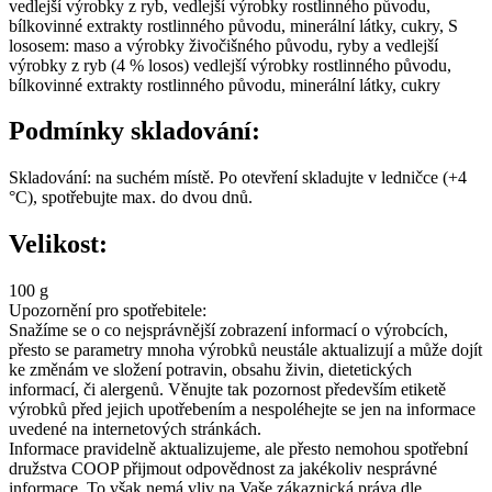
vedlejší výrobky z ryb, vedlejší výrobky rostlinného původu,
bílkovinné extrakty rostlinného původu, minerální látky, cukry, S
lososem: maso a výrobky živočišného původu, ryby a vedlejší
výrobky z ryb (4 % losos) vedlejší výrobky rostlinného původu,
bílkovinné extrakty rostlinného původu, minerální látky, cukry
Podmínky skladování:
Skladování: na suchém místě. Po otevření skladujte v ledničce (+4
°C), spotřebujte max. do dvou dnů.
Velikost:
100 g
Upozornění pro spotřebitele:
Snažíme se o co nejsprávnější zobrazení informací o výrobcích,
přesto se parametry mnoha výrobků neustále aktualizují a může dojít
ke změnám ve složení potravin, obsahu živin, dietetických
informací, či alergenů. Věnujte tak pozornost především etiketě
výrobků před jejich upotřebením a nespoléhejte se jen na informace
uvedené na internetových stránkách.
Informace pravidelně aktualizujeme, ale přesto nemohou spotřební
družstva COOP přijmout odpovědnost za jakékoliv nesprávné
informace. To však nemá vliv na Vaše zákaznická práva dle