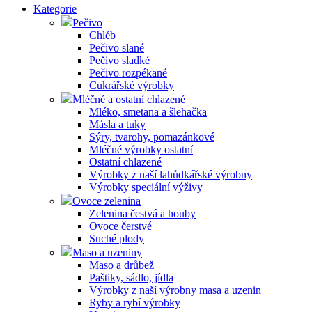
Kategorie
Pečivo
Chléb
Pečivo slané
Pečivo sladké
Pečivo rozpékané
Cukrářské výrobky
Mléčné a ostatní chlazené
Mléko, smetana a šlehačka
Másla a tuky
Sýry, tvarohy, pomazánkové
Mléčné výrobky ostatní
Ostatní chlazené
Výrobky z naší lahůdkářské výrobny
Výrobky speciální výživy
Ovoce zelenina
Zelenina čestvá a houby
Ovoce čerstvé
Suché plody
Maso a uzeniny
Maso a drůbež
Paštiky, sádlo, jídla
Výrobky z naší výrobny masa a uzenin
Ryby a rybí výrobky