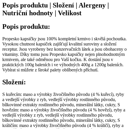
Popis produktu | Složení | Alergeny |
Nutriční hodnoty | Velikost
Popis produktu:
Propesko kapsičky jsou 100% kompletní krmivo i skvělá pochoutka.
Vysokou chutnost kapsiček zajišťují kvalitní suroviny a složení
receptur. Jsou vyrobeny bez konzervačních látek a jsou obohaceny o
vitaminy. Díky tomu jsou Propesko kapsičky nejen plnohodnotným
krmivem, ale také odměnou pro Vaší kočku. K dostání jsou v
praktických 100g baleních i ve výhodných 400g a 1200g baleních.
Vybírat si můžete z široké palety oblíbených příchutí.
Složení:
S kuřecím: maso a výrobky živočišného původu (4 % kuřecí), ryby
a vedlejší výrobky z ryb, vedlejší výrobky rostlinného původu,
bílkovinné extrakty rostlinného původu, minerální látky, cukry, S
hovězím: maso a výrobky živočišného původu (4 % hovězí), ryby a
vedlejší výrobky z ryb, vedlejší výrobky rostlinného původu,
bílkovinné extrakty rostlinného původu, minerální látky, cukry, S
králičím: maso a výrobky živočišného původu (4 % králičí), ryby a