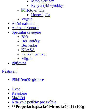
Maso a drůbež
Ryby a rybí výrobky
Hotová jídla
Hotová jídla
Vilgain
Akční nabídka
Adresa a Kontakt
Speciální kategorie
BIO
Bez laktózy
Bez lepku
KLASA
Italské výrobky
Vilgain
Půjčovna
Nastavení
Přihlášení/Registrace
Úvod
Kategorie
Mazlíčci
Krmivo a potřeby pro zvířata
**Propesko kapsa král+losos kočka12x100g