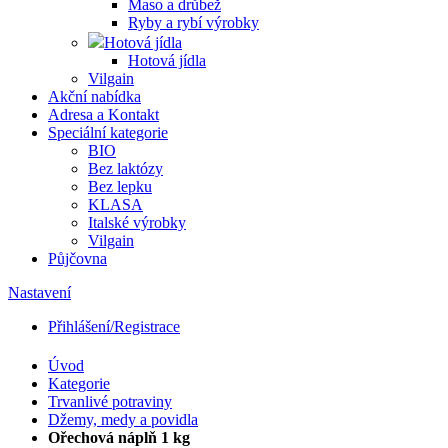
Maso a drůbež
Ryby a rybí výrobky
Hotová jídla
Hotová jídla
Vilgain
Akční nabídka
Adresa a Kontakt
Speciální kategorie
BIO
Bez laktózy
Bez lepku
KLASA
Italské výrobky
Vilgain
Půjčovna
Nastavení
Přihlášení/Registrace
Úvod
Kategorie
Trvanlivé potraviny
Džemy, medy a povidla
Ořechová náplň 1 kg