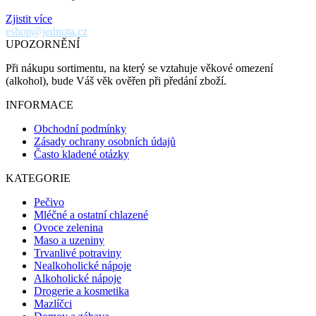
Zjistit více
eshop@jednota.cz
UPOZORNĚNÍ
Při nákupu sortimentu, na který se vztahuje věkové omezení
(alkohol), bude Váš věk ověřen při předání zboží.
INFORMACE
Obchodní podmínky
Zásady ochrany osobních údajů
Často kladené otázky
KATEGORIE
Pečivo
Mléčné a ostatní chlazené
Ovoce zelenina
Maso a uzeniny
Trvanlivé potraviny
Nealkoholické nápoje
Alkoholické nápoje
Drogerie a kosmetika
Mazlíčci