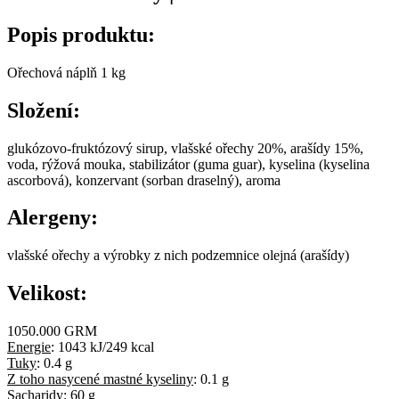
Popis produktu:
Ořechová náplň 1 kg
Složení:
glukózovo-fruktózový sirup, vlašské ořechy 20%, arašídy 15%,
voda, rýžová mouka, stabilizátor (guma guar), kyselina (kyselina
ascorbová), konzervant (sorban draselný), aroma
Alergeny:
vlašské ořechy a výrobky z nich podzemnice olejná (arašídy)
Velikost:
1050.000 GRM
Energie
:
1043 kJ/249 kcal
Tuky
:
0.4 g
Z toho nasycené mastné kyseliny
:
0.1 g
Sacharidy
:
60 g