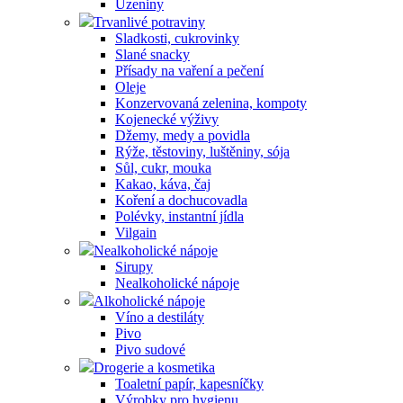
Uzeniny
Trvanlivé potraviny
Sladkosti, cukrovinky
Slané snacky
Přísady na vaření a pečení
Oleje
Konzervovaná zelenina, kompoty
Kojenecké výživy
Džemy, medy a povidla
Rýže, těstoviny, luštěniny, sója
Sůl, cukr, mouka
Kakao, káva, čaj
Koření a dochucovadla
Polévky, instantní jídla
Vilgain
Nealkoholické nápoje
Sirupy
Nealkoholické nápoje
Alkoholické nápoje
Víno a destiláty
Pivo
Pivo sudové
Drogerie a kosmetika
Toaletní papír, kapesníčky
Výrobky pro hygienu