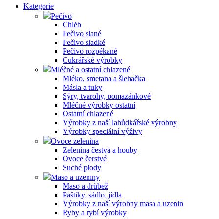
Kategorie
Pečivo
Chléb
Pečivo slané
Pečivo sladké
Pečivo rozpékané
Cukrářské výrobky
Mléčné a ostatní chlazené
Mléko, smetana a šlehačka
Másla a tuky
Sýry, tvarohy, pomazánkové
Mléčné výrobky ostatní
Ostatní chlazené
Výrobky z naší lahůdkářské výrobny
Výrobky speciální výživy
Ovoce zelenina
Zelenina čestvá a houby
Ovoce čerstvé
Suché plody
Maso a uzeniny
Maso a drůbež
Paštiky, sádlo, jídla
Výrobky z naší výrobny masa a uzenin
Ryby a rybí výrobky