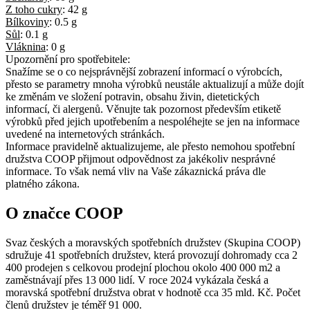
Z toho cukry
:
42 g
Bílkoviny
:
0.5 g
Sůl
:
0.1 g
Vláknina
:
0 g
Upozornění pro spotřebitele:
Snažíme se o co nejsprávnější zobrazení informací o výrobcích,
přesto se parametry mnoha výrobků neustále aktualizují a může dojít
ke změnám ve složení potravin, obsahu živin, dietetických
informací, či alergenů. Věnujte tak pozornost především etiketě
výrobků před jejich upotřebením a nespoléhejte se jen na informace
uvedené na internetových stránkách.
Informace pravidelně aktualizujeme, ale přesto nemohou spotřební
družstva COOP přijmout odpovědnost za jakékoliv nesprávné
informace. To však nemá vliv na Vaše zákaznická práva dle
platného zákona.
O značce COOP
Svaz českých a moravských spotřebních družstev (Skupina COOP)
sdružuje 41 spotřebních družstev, která provozují dohromady cca 2
400 prodejen s celkovou prodejní plochou okolo 400 000 m2 a
zaměstnávají přes 13 000 lidí. V roce 2024 vykázala česká a
moravská spotřební družstva obrat v hodnotě cca 35 mld. Kč. Počet
členů družstev je téměř 91 000.