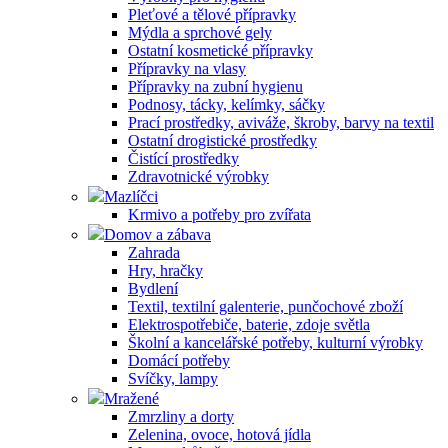
Pleťové a tělové přípravky
Mýdla a sprchové gely
Ostatní kosmetické přípravky
Přípravky na vlasy
Přípravky na zubní hygienu
Podnosy, tácky, kelímky, sáčky
Prací prostředky, aviváže, škroby, barvy na textil
Ostatní drogistické prostředky
Čistící prostředky
Zdravotnické výrobky
Mazlíčci
Krmivo a potřeby pro zvířata
Domov a zábava
Zahrada
Hry, hračky
Bydlení
Textil, textilní galenterie, punčochové zboží
Elektrospotřebiče, baterie, zdoje světla
Školní a kancelářské potřeby, kulturní výrobky
Domácí potřeby
Svíčky, lampy
Mražené
Zmrzliny a dorty
Zelenina, ovoce, hotová jídla