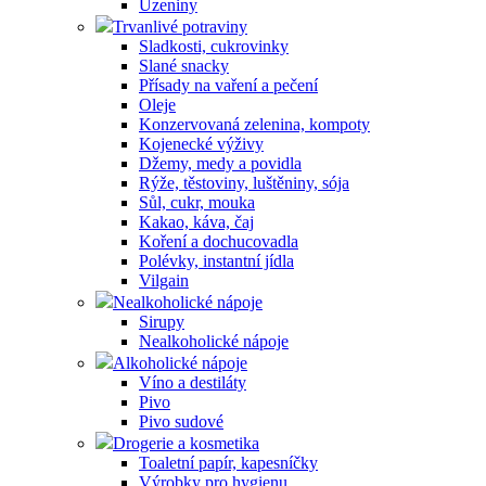
Uzeniny
Trvanlivé potraviny
Sladkosti, cukrovinky
Slané snacky
Přísady na vaření a pečení
Oleje
Konzervovaná zelenina, kompoty
Kojenecké výživy
Džemy, medy a povidla
Rýže, těstoviny, luštěniny, sója
Sůl, cukr, mouka
Kakao, káva, čaj
Koření a dochucovadla
Polévky, instantní jídla
Vilgain
Nealkoholické nápoje
Sirupy
Nealkoholické nápoje
Alkoholické nápoje
Víno a destiláty
Pivo
Pivo sudové
Drogerie a kosmetika
Toaletní papír, kapesníčky
Výrobky pro hygienu