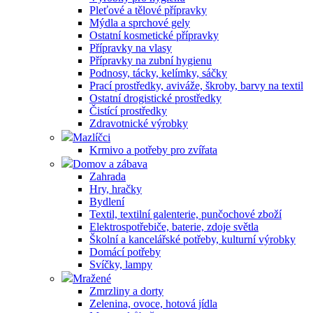
Pleťové a tělové přípravky
Mýdla a sprchové gely
Ostatní kosmetické přípravky
Přípravky na vlasy
Přípravky na zubní hygienu
Podnosy, tácky, kelímky, sáčky
Prací prostředky, aviváže, škroby, barvy na textil
Ostatní drogistické prostředky
Čistící prostředky
Zdravotnické výrobky
Mazlíčci
Krmivo a potřeby pro zvířata
Domov a zábava
Zahrada
Hry, hračky
Bydlení
Textil, textilní galenterie, punčochové zboží
Elektrospotřebiče, baterie, zdoje světla
Školní a kancelářské potřeby, kulturní výrobky
Domácí potřeby
Svíčky, lampy
Mražené
Zmrzliny a dorty
Zelenina, ovoce, hotová jídla