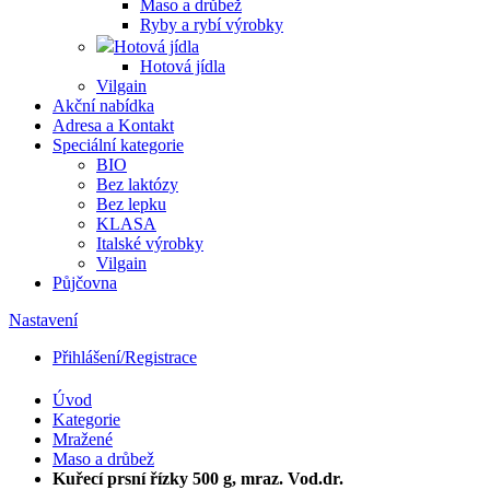
Maso a drůbež
Ryby a rybí výrobky
Hotová jídla
Hotová jídla
Vilgain
Akční nabídka
Adresa a Kontakt
Speciální kategorie
BIO
Bez laktózy
Bez lepku
KLASA
Italské výrobky
Vilgain
Půjčovna
Nastavení
Přihlášení/Registrace
Úvod
Kategorie
Mražené
Maso a drůbež
Kuřecí prsní řízky 500 g, mraz. Vod.dr.