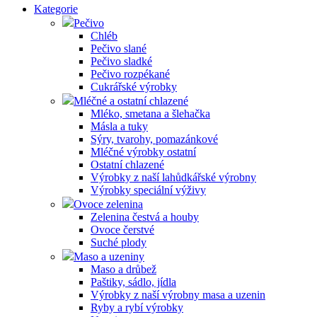
Kategorie
Pečivo
Chléb
Pečivo slané
Pečivo sladké
Pečivo rozpékané
Cukrářské výrobky
Mléčné a ostatní chlazené
Mléko, smetana a šlehačka
Másla a tuky
Sýry, tvarohy, pomazánkové
Mléčné výrobky ostatní
Ostatní chlazené
Výrobky z naší lahůdkářské výrobny
Výrobky speciální výživy
Ovoce zelenina
Zelenina čestvá a houby
Ovoce čerstvé
Suché plody
Maso a uzeniny
Maso a drůbež
Paštiky, sádlo, jídla
Výrobky z naší výrobny masa a uzenin
Ryby a rybí výrobky