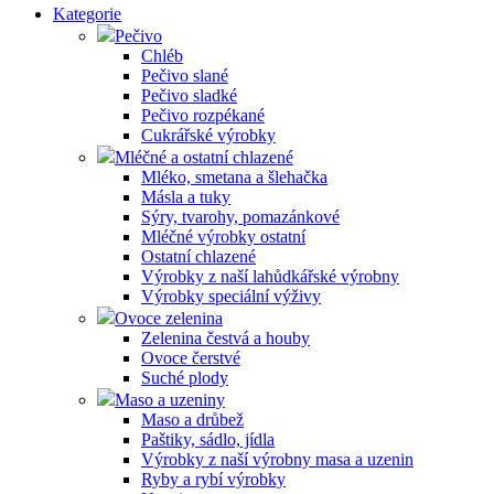
Kategorie
Pečivo
Chléb
Pečivo slané
Pečivo sladké
Pečivo rozpékané
Cukrářské výrobky
Mléčné a ostatní chlazené
Mléko, smetana a šlehačka
Másla a tuky
Sýry, tvarohy, pomazánkové
Mléčné výrobky ostatní
Ostatní chlazené
Výrobky z naší lahůdkářské výrobny
Výrobky speciální výživy
Ovoce zelenina
Zelenina čestvá a houby
Ovoce čerstvé
Suché plody
Maso a uzeniny
Maso a drůbež
Paštiky, sádlo, jídla
Výrobky z naší výrobny masa a uzenin
Ryby a rybí výrobky