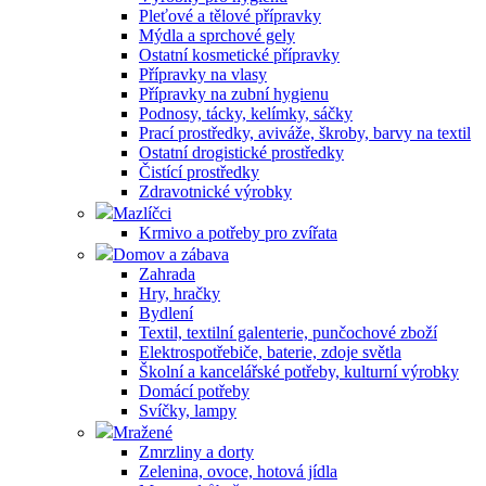
Pleťové a tělové přípravky
Mýdla a sprchové gely
Ostatní kosmetické přípravky
Přípravky na vlasy
Přípravky na zubní hygienu
Podnosy, tácky, kelímky, sáčky
Prací prostředky, aviváže, škroby, barvy na textil
Ostatní drogistické prostředky
Čistící prostředky
Zdravotnické výrobky
Mazlíčci
Krmivo a potřeby pro zvířata
Domov a zábava
Zahrada
Hry, hračky
Bydlení
Textil, textilní galenterie, punčochové zboží
Elektrospotřebiče, baterie, zdoje světla
Školní a kancelářské potřeby, kulturní výrobky
Domácí potřeby
Svíčky, lampy
Mražené
Zmrzliny a dorty
Zelenina, ovoce, hotová jídla