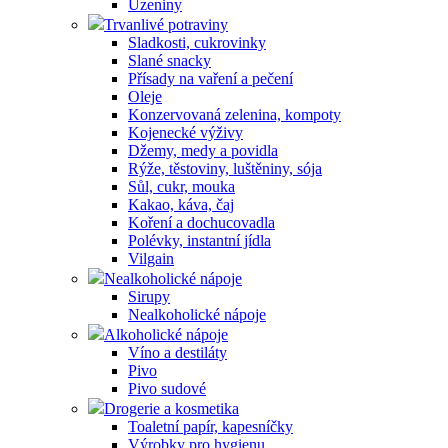
Uzeniny
Trvanlivé potraviny
Sladkosti, cukrovinky
Slané snacky
Přísady na vaření a pečení
Oleje
Konzervovaná zelenina, kompoty
Kojenecké výživy
Džemy, medy a povidla
Rýže, těstoviny, luštěniny, sója
Sůl, cukr, mouka
Kakao, káva, čaj
Koření a dochucovadla
Polévky, instantní jídla
Vilgain
Nealkoholické nápoje
Sirupy
Nealkoholické nápoje
Alkoholické nápoje
Víno a destiláty
Pivo
Pivo sudové
Drogerie a kosmetika
Toaletní papír, kapesníčky
Výrobky pro hygienu