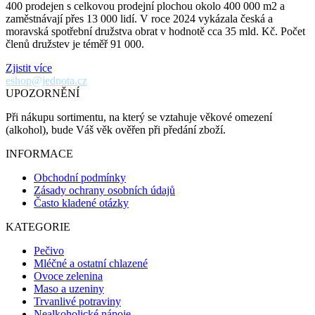
400 prodejen s celkovou prodejní plochou okolo 400 000 m2 a
zaměstnávají přes 13 000 lidí. V roce 2024 vykázala česká a
moravská spotřební družstva obrat v hodnotě cca 35 mld. Kč. Počet
členů družstev je téměř 91 000.
Zjistit více
eshop@jednota.cz
UPOZORNĚNÍ
Při nákupu sortimentu, na který se vztahuje věkové omezení
(alkohol), bude Váš věk ověřen při předání zboží.
INFORMACE
Obchodní podmínky
Zásady ochrany osobních údajů
Často kladené otázky
KATEGORIE
Pečivo
Mléčné a ostatní chlazené
Ovoce zelenina
Maso a uzeniny
Trvanlivé potraviny
Nealkoholické nápoje