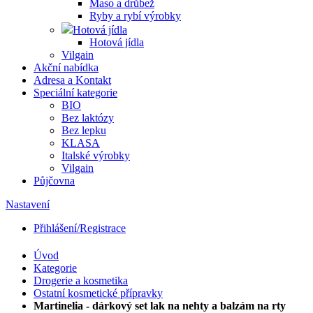
Maso a drůbež
Ryby a rybí výrobky
Hotová jídla
Hotová jídla
Vilgain
Akční nabídka
Adresa a Kontakt
Speciální kategorie
BIO
Bez laktózy
Bez lepku
KLASA
Italské výrobky
Vilgain
Půjčovna
Nastavení
Přihlášení/Registrace
Úvod
Kategorie
Drogerie a kosmetika
Ostatní kosmetické přípravky
Martinelia - dárkový set lak na nehty a balzám na rty