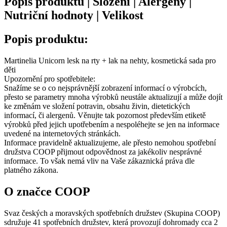
Popis produktu | Složení | Alergeny |
Nutriční hodnoty | Velikost
Popis produktu:
Martinelia Unicorn lesk na rty + lak na nehty, kosmetická sada pro
děti
Upozornění pro spotřebitele:
Snažíme se o co nejsprávnější zobrazení informací o výrobcích,
přesto se parametry mnoha výrobků neustále aktualizují a může dojít
ke změnám ve složení potravin, obsahu živin, dietetických
informací, či alergenů. Věnujte tak pozornost především etiketě
výrobků před jejich upotřebením a nespoléhejte se jen na informace
uvedené na internetových stránkách.
Informace pravidelně aktualizujeme, ale přesto nemohou spotřební
družstva COOP přijmout odpovědnost za jakékoliv nesprávné
informace. To však nemá vliv na Vaše zákaznická práva dle
platného zákona.
O značce COOP
Svaz českých a moravských spotřebních družstev (Skupina COOP)
sdružuje 41 spotřebních družstev, která provozují dohromady cca 2