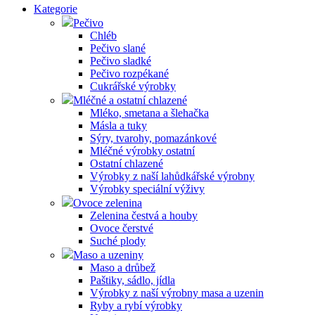
Kategorie
Pečivo
Chléb
Pečivo slané
Pečivo sladké
Pečivo rozpékané
Cukrářské výrobky
Mléčné a ostatní chlazené
Mléko, smetana a šlehačka
Másla a tuky
Sýry, tvarohy, pomazánkové
Mléčné výrobky ostatní
Ostatní chlazené
Výrobky z naší lahůdkářské výrobny
Výrobky speciální výživy
Ovoce zelenina
Zelenina čestvá a houby
Ovoce čerstvé
Suché plody
Maso a uzeniny
Maso a drůbež
Paštiky, sádlo, jídla
Výrobky z naší výrobny masa a uzenin
Ryby a rybí výrobky