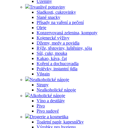
Uzeniny
Trvanlivé potraviny
Sladkosti, cukrovinky
Slané snacky
Přísady na vaření a pečení
Oleje
Konzervovaná zelenina, kompoty
Kojenecké výživy
Džemy, medy a povidla
Rýže, těstoviny, luštěniny, sója
Sůl, cukr, mouka
Kakao, káva, čaj
Koření a dochucovadla
Polévky, instantní jídla
Vilgain
Nealkoholické nápoje
Sirupy
Nealkoholické nápoje
Alkoholické nápoje
Víno a destiláty
Pivo
Pivo sudové
Drogerie a kosmetika
Toaletní papír, kapesníčky
Výrobky pro hygienu