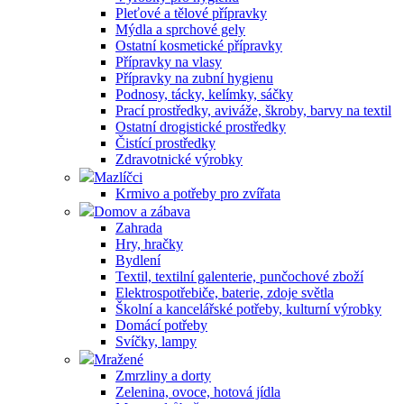
Pleťové a tělové přípravky
Mýdla a sprchové gely
Ostatní kosmetické přípravky
Přípravky na vlasy
Přípravky na zubní hygienu
Podnosy, tácky, kelímky, sáčky
Prací prostředky, aviváže, škroby, barvy na textil
Ostatní drogistické prostředky
Čistící prostředky
Zdravotnické výrobky
Mazlíčci
Krmivo a potřeby pro zvířata
Domov a zábava
Zahrada
Hry, hračky
Bydlení
Textil, textilní galenterie, punčochové zboží
Elektrospotřebiče, baterie, zdoje světla
Školní a kancelářské potřeby, kulturní výrobky
Domácí potřeby
Svíčky, lampy
Mražené
Zmrzliny a dorty
Zelenina, ovoce, hotová jídla