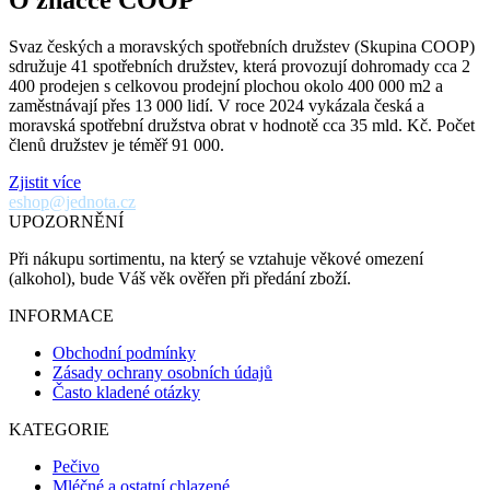
Svaz českých a moravských spotřebních družstev (Skupina COOP)
sdružuje 41 spotřebních družstev, která provozují dohromady cca 2
400 prodejen s celkovou prodejní plochou okolo 400 000 m2 a
zaměstnávají přes 13 000 lidí. V roce 2024 vykázala česká a
moravská spotřební družstva obrat v hodnotě cca 35 mld. Kč. Počet
členů družstev je téměř 91 000.
Zjistit více
eshop@jednota.cz
UPOZORNĚNÍ
Při nákupu sortimentu, na který se vztahuje věkové omezení
(alkohol), bude Váš věk ověřen při předání zboží.
INFORMACE
Obchodní podmínky
Zásady ochrany osobních údajů
Často kladené otázky
KATEGORIE
Pečivo
Mléčné a ostatní chlazené