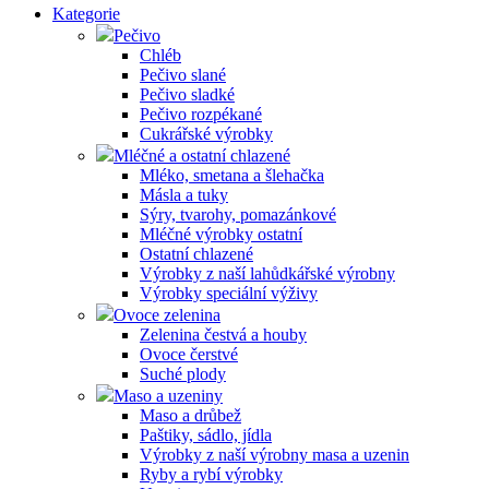
Kategorie
Pečivo
Chléb
Pečivo slané
Pečivo sladké
Pečivo rozpékané
Cukrářské výrobky
Mléčné a ostatní chlazené
Mléko, smetana a šlehačka
Másla a tuky
Sýry, tvarohy, pomazánkové
Mléčné výrobky ostatní
Ostatní chlazené
Výrobky z naší lahůdkářské výrobny
Výrobky speciální výživy
Ovoce zelenina
Zelenina čestvá a houby
Ovoce čerstvé
Suché plody
Maso a uzeniny
Maso a drůbež
Paštiky, sádlo, jídla
Výrobky z naší výrobny masa a uzenin
Ryby a rybí výrobky