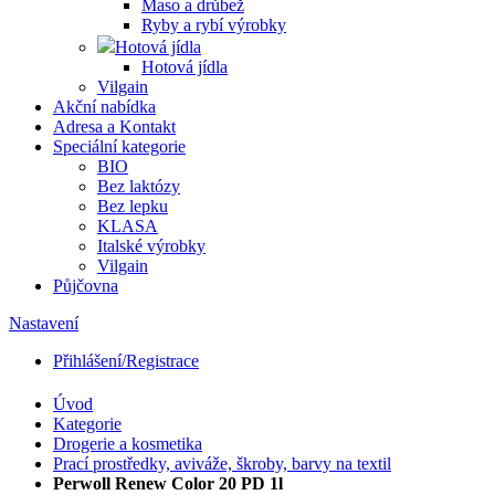
Maso a drůbež
Ryby a rybí výrobky
Hotová jídla
Hotová jídla
Vilgain
Akční nabídka
Adresa a Kontakt
Speciální kategorie
BIO
Bez laktózy
Bez lepku
KLASA
Italské výrobky
Vilgain
Půjčovna
Nastavení
Přihlášení/Registrace
Úvod
Kategorie
Drogerie a kosmetika
Prací prostředky, aviváže, škroby, barvy na textil
Perwoll Renew Color 20 PD 1l