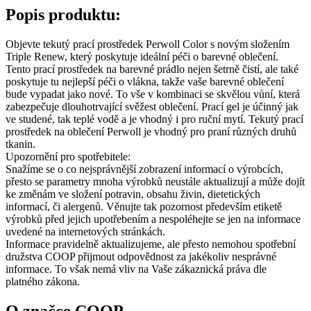
Popis produktu:
Objevte tekutý prací prostředek Perwoll Color s novým složením
Triple Renew, který poskytuje ideální péči o barevné oblečení.
Tento prací prostředek na barevné prádlo nejen šetrně čistí, ale také
poskytuje tu nejlepší péči o vlákna, takže vaše barevné oblečení
bude vypadat jako nové. To vše v kombinaci se skvělou vůní, která
zabezpečuje dlouhotrvající svěžest oblečení. Prací gel je účinný jak
ve studené, tak teplé vodě a je vhodný i pro ruční mytí. Tekutý prací
prostředek na oblečení Perwoll je vhodný pro praní různých druhů
tkanin.
Upozornění pro spotřebitele:
Snažíme se o co nejsprávnější zobrazení informací o výrobcích,
přesto se parametry mnoha výrobků neustále aktualizují a může dojít
ke změnám ve složení potravin, obsahu živin, dietetických
informací, či alergenů. Věnujte tak pozornost především etiketě
výrobků před jejich upotřebením a nespoléhejte se jen na informace
uvedené na internetových stránkách.
Informace pravidelně aktualizujeme, ale přesto nemohou spotřební
družstva COOP přijmout odpovědnost za jakékoliv nesprávné
informace. To však nemá vliv na Vaše zákaznická práva dle
platného zákona.
O značce COOP