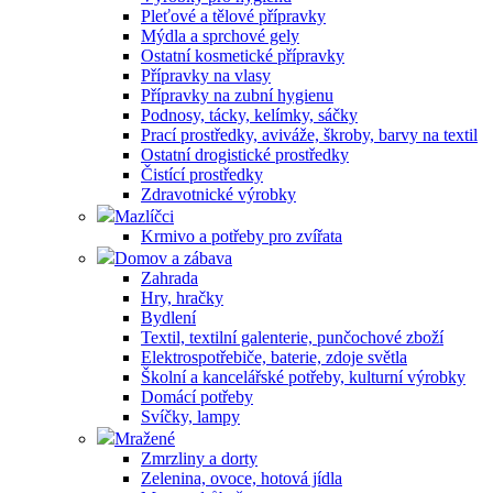
Pleťové a tělové přípravky
Mýdla a sprchové gely
Ostatní kosmetické přípravky
Přípravky na vlasy
Přípravky na zubní hygienu
Podnosy, tácky, kelímky, sáčky
Prací prostředky, aviváže, škroby, barvy na textil
Ostatní drogistické prostředky
Čistící prostředky
Zdravotnické výrobky
Mazlíčci
Krmivo a potřeby pro zvířata
Domov a zábava
Zahrada
Hry, hračky
Bydlení
Textil, textilní galenterie, punčochové zboží
Elektrospotřebiče, baterie, zdoje světla
Školní a kancelářské potřeby, kulturní výrobky
Domácí potřeby
Svíčky, lampy
Mražené
Zmrzliny a dorty
Zelenina, ovoce, hotová jídla