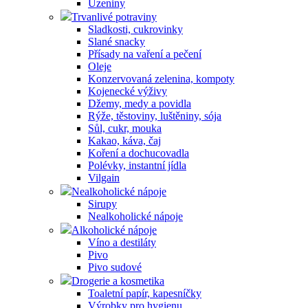
Uzeniny
Trvanlivé potraviny
Sladkosti, cukrovinky
Slané snacky
Přísady na vaření a pečení
Oleje
Konzervovaná zelenina, kompoty
Kojenecké výživy
Džemy, medy a povidla
Rýže, těstoviny, luštěniny, sója
Sůl, cukr, mouka
Kakao, káva, čaj
Koření a dochucovadla
Polévky, instantní jídla
Vilgain
Nealkoholické nápoje
Sirupy
Nealkoholické nápoje
Alkoholické nápoje
Víno a destiláty
Pivo
Pivo sudové
Drogerie a kosmetika
Toaletní papír, kapesníčky
Výrobky pro hygienu