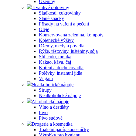
Uzeniny
Trvanlivé potraviny
Sladkosti, cukrovinky
Slané snacky
Přísady na vaření a pečení
Oleje
Konzervovaná zelenina, kompoty
Kojenecké výživy
Džemy, medy a povidla
Rýže, těstoviny, luštěniny, sója
Sůl, cukr, mouka
Kakao, káva, čaj
Koření a dochucovadla
Polévky, instantní jídla
Vilgain
Nealkoholické nápoje
Sirupy
Nealkoholické nápoje
Alkoholické nápoje
Víno a destiláty
Pivo
Pivo sudové
Drogerie a kosmetika
Toaletní papír, kapesníčky
Výrobky pro hygienu