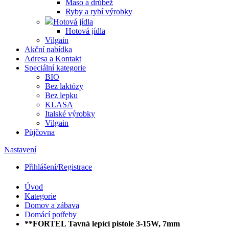
Maso a drůbež
Ryby a rybí výrobky
Hotová jídla
Hotová jídla
Vilgain
Akční nabídka
Adresa a Kontakt
Speciální kategorie
BIO
Bez laktózy
Bez lepku
KLASA
Italské výrobky
Vilgain
Půjčovna
Nastavení
Přihlášení/Registrace
Úvod
Kategorie
Domov a zábava
Domácí potřeby
**FORTEL Tavná lepící pistole 3-15W, 7mm