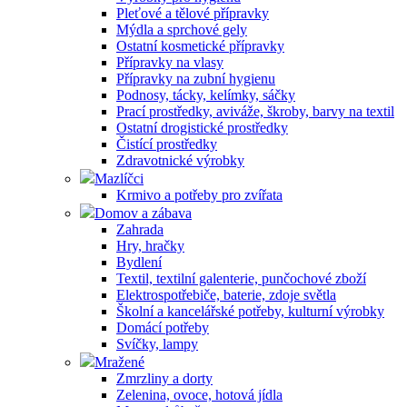
Pleťové a tělové přípravky
Mýdla a sprchové gely
Ostatní kosmetické přípravky
Přípravky na vlasy
Přípravky na zubní hygienu
Podnosy, tácky, kelímky, sáčky
Prací prostředky, aviváže, škroby, barvy na textil
Ostatní drogistické prostředky
Čistící prostředky
Zdravotnické výrobky
Mazlíčci
Krmivo a potřeby pro zvířata
Domov a zábava
Zahrada
Hry, hračky
Bydlení
Textil, textilní galenterie, punčochové zboží
Elektrospotřebiče, baterie, zdoje světla
Školní a kancelářské potřeby, kulturní výrobky
Domácí potřeby
Svíčky, lampy
Mražené
Zmrzliny a dorty
Zelenina, ovoce, hotová jídla