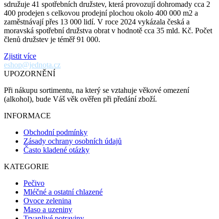
sdružuje 41 spotřebních družstev, která provozují dohromady cca 2
400 prodejen s celkovou prodejní plochou okolo 400 000 m2 a
zaměstnávají přes 13 000 lidí. V roce 2024 vykázala česká a
moravská spotřební družstva obrat v hodnotě cca 35 mld. Kč. Počet
členů družstev je téměř 91 000.
Zjistit více
eshop@jednota.cz
UPOZORNĚNÍ
Při nákupu sortimentu, na který se vztahuje věkové omezení
(alkohol), bude Váš věk ověřen při předání zboží.
INFORMACE
Obchodní podmínky
Zásady ochrany osobních údajů
Často kladené otázky
KATEGORIE
Pečivo
Mléčné a ostatní chlazené
Ovoce zelenina
Maso a uzeniny
Trvanlivé potraviny