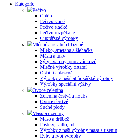
Kategorie
Pečivo
Chléb
Pečivo slané
Pečivo sladké
Pečivo rozpékané
Cukrářské výrobky
Mléčné a ostatní chlazené
Mléko, smetana a šlehačka
Másla a tuky
Sýry, tvarohy, pomazánkové
Mléčné výrobky ostatní
Ostatní chlazené
Výrobky z naší lahůdkářské výrobny
Výrobky speciální výživy
Ovoce zelenina
Zelenina čestvá a houby
Ovoce čerstvé
Suché plody
Maso a uzeniny
Maso a drůbež
Paštiky, sádlo, jídla
Výrobky z naší výrobny masa a uzenin
Ryby a rybí výrobky