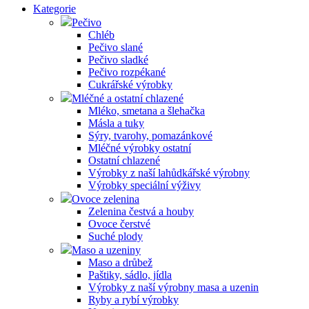
Kategorie
Pečivo
Chléb
Pečivo slané
Pečivo sladké
Pečivo rozpékané
Cukrářské výrobky
Mléčné a ostatní chlazené
Mléko, smetana a šlehačka
Másla a tuky
Sýry, tvarohy, pomazánkové
Mléčné výrobky ostatní
Ostatní chlazené
Výrobky z naší lahůdkářské výrobny
Výrobky speciální výživy
Ovoce zelenina
Zelenina čestvá a houby
Ovoce čerstvé
Suché plody
Maso a uzeniny
Maso a drůbež
Paštiky, sádlo, jídla
Výrobky z naší výrobny masa a uzenin
Ryby a rybí výrobky