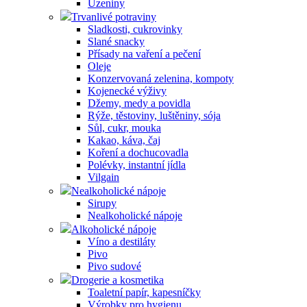
Uzeniny
Trvanlivé potraviny
Sladkosti, cukrovinky
Slané snacky
Přísady na vaření a pečení
Oleje
Konzervovaná zelenina, kompoty
Kojenecké výživy
Džemy, medy a povidla
Rýže, těstoviny, luštěniny, sója
Sůl, cukr, mouka
Kakao, káva, čaj
Koření a dochucovadla
Polévky, instantní jídla
Vilgain
Nealkoholické nápoje
Sirupy
Nealkoholické nápoje
Alkoholické nápoje
Víno a destiláty
Pivo
Pivo sudové
Drogerie a kosmetika
Toaletní papír, kapesníčky
Výrobky pro hygienu