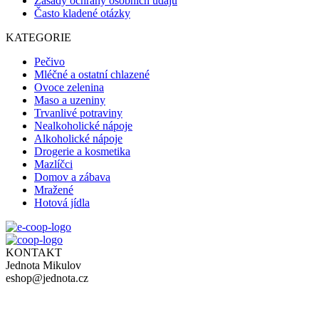
Zásady ochrany osobních údajů
Často kladené otázky
KATEGORIE
Pečivo
Mléčné a ostatní chlazené
Ovoce zelenina
Maso a uzeniny
Trvanlivé potraviny
Nealkoholické nápoje
Alkoholické nápoje
Drogerie a kosmetika
Mazlíčci
Domov a zábava
Mražené
Hotová jídla
KONTAKT
Jednota Mikulov
eshop@jednota.cz