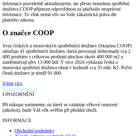
Informace pravidelně aktualizujeme, ale přesto nemohou spotřební
družstva COOP přijmout odpovědnost za jakékoliv nesprávné
informace. To však nemá vliv na Vaše zákaznická práva dle
platného zákona.
O značce COOP
Svaz českých a moravských spotřebních družstev (Skupina COOP)
sdružuje 41 spotřebních družstev, která provozují dohromady cca 2
400 prodejen s celkovou prodejní plochou okolo 400 000 m2 a
zaměstnávají přes 13 000 lidí. V roce 2024 vykázala česká a
moravská spotřební družstva obrat v hodnotě cca 35 mld. Kč. Počet
členů družstev je téměř 91 000.
Zjistit více
eshop@jednota.cz
UPOZORNĚNÍ
Při nákupu sortimentu, na který se vztahuje věkové omezení
(alkohol), bude Váš věk ověřen při předání zboží.
INFORMACE
Obchodní podmínky