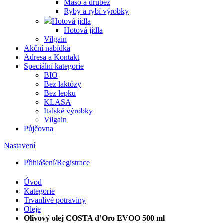
Maso a drůbež
Ryby a rybí výrobky
Hotová jídla
Hotová jídla
Vilgain
Akční nabídka
Adresa a Kontakt
Speciální kategorie
BIO
Bez laktózy
Bez lepku
KLASA
Italské výrobky
Vilgain
Půjčovna
Nastavení
Přihlášení/Registrace
Úvod
Kategorie
Trvanlivé potraviny
Oleje
Olivový olej COSTA d’Oro EVOO 500 ml