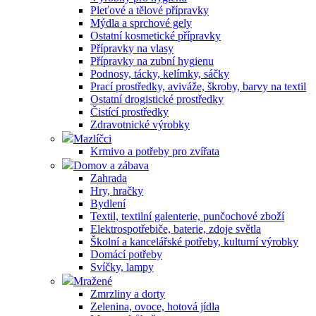
Pleťové a tělové přípravky
Mýdla a sprchové gely
Ostatní kosmetické přípravky
Přípravky na vlasy
Přípravky na zubní hygienu
Podnosy, tácky, kelímky, sáčky
Prací prostředky, aviváže, škroby, barvy na textil
Ostatní drogistické prostředky
Čistící prostředky
Zdravotnické výrobky
Mazlíčci
Krmivo a potřeby pro zvířata
Domov a zábava
Zahrada
Hry, hračky
Bydlení
Textil, textilní galenterie, punčochové zboží
Elektrospotřebiče, baterie, zdoje světla
Školní a kancelářské potřeby, kulturní výrobky
Domácí potřeby
Svíčky, lampy
Mražené
Zmrzliny a dorty
Zelenina, ovoce, hotová jídla