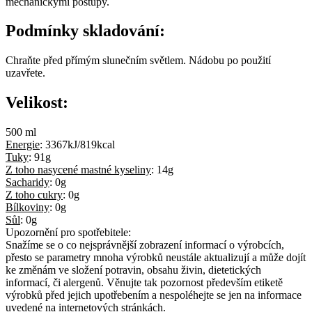
mechanickými postupy.
Podmínky skladování:
Chraňte před přímým slunečním světlem. Nádobu po použití
uzavřete.
Velikost:
500 ml
Energie
:
3367kJ/819kcal
Tuky
:
91g
Z toho nasycené mastné kyseliny
:
14g
Sacharidy
:
0g
Z toho cukry
:
0g
Bílkoviny
:
0g
Sůl
:
0g
Upozornění pro spotřebitele:
Snažíme se o co nejsprávnější zobrazení informací o výrobcích,
přesto se parametry mnoha výrobků neustále aktualizují a může dojít
ke změnám ve složení potravin, obsahu živin, dietetických
informací, či alergenů. Věnujte tak pozornost především etiketě
výrobků před jejich upotřebením a nespoléhejte se jen na informace
uvedené na internetových stránkách.