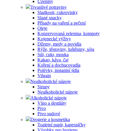
Uzeniny
Trvanlivé potraviny
Sladkosti, cukrovinky
Slané snacky
Přísady na vaření a pečení
Oleje
Konzervovaná zelenina, kompoty
Kojenecké výživy
Džemy, medy a povidla
Rýže, těstoviny, luštěniny, sója
Sůl, cukr, mouka
Kakao, káva, čaj
Koření a dochucovadla
Polévky, instantní jídla
Vilgain
Nealkoholické nápoje
Sirupy
Nealkoholické nápoje
Alkoholické nápoje
Víno a destiláty
Pivo
Pivo sudové
Drogerie a kosmetika
Toaletní papír, kapesníčky
Výrobky pro hygienu