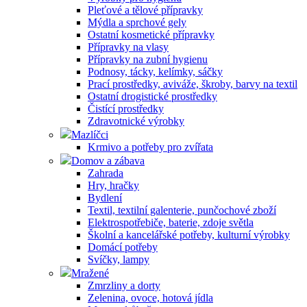
Pleťové a tělové přípravky
Mýdla a sprchové gely
Ostatní kosmetické přípravky
Přípravky na vlasy
Přípravky na zubní hygienu
Podnosy, tácky, kelímky, sáčky
Prací prostředky, aviváže, škroby, barvy na textil
Ostatní drogistické prostředky
Čistící prostředky
Zdravotnické výrobky
Mazlíčci
Krmivo a potřeby pro zvířata
Domov a zábava
Zahrada
Hry, hračky
Bydlení
Textil, textilní galenterie, punčochové zboží
Elektrospotřebiče, baterie, zdoje světla
Školní a kancelářské potřeby, kulturní výrobky
Domácí potřeby
Svíčky, lampy
Mražené
Zmrzliny a dorty
Zelenina, ovoce, hotová jídla