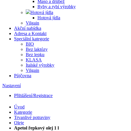
Maso a drůbež
Ryby a rybí výrobky
Hotová jídla
Hotová jídla
Vilgain
Akční nabídka
Adresa a Kontakt
Speciální kategorie
BIO
Bez laktózy
Bez lepku
KLASA
Italské výrobky
Vilgain
Půjčovna
Nastavení
Přihlášení/Registrace
Úvod
Kategorie
Trvanlivé potraviny
Oleje
Apetol řepkový olej 1 l