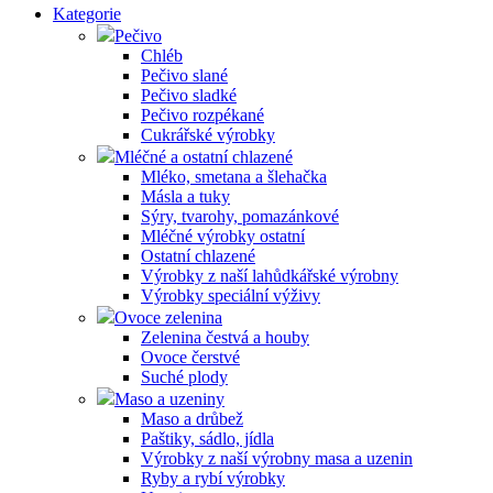
Kategorie
Pečivo
Chléb
Pečivo slané
Pečivo sladké
Pečivo rozpékané
Cukrářské výrobky
Mléčné a ostatní chlazené
Mléko, smetana a šlehačka
Másla a tuky
Sýry, tvarohy, pomazánkové
Mléčné výrobky ostatní
Ostatní chlazené
Výrobky z naší lahůdkářské výrobny
Výrobky speciální výživy
Ovoce zelenina
Zelenina čestvá a houby
Ovoce čerstvé
Suché plody
Maso a uzeniny
Maso a drůbež
Paštiky, sádlo, jídla
Výrobky z naší výrobny masa a uzenin
Ryby a rybí výrobky