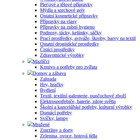
Pleťové a tělové přípravky
Mýdla a sprchové gely
Ostatní kosmetické přípravky
Přípravky na vlasy
Přípravky na zubní hygienu
Podnosy, tácky, kelímky, sáčky
Prací prostředky, aviváže, škroby, barvy na textil
Ostatní drogistické prostředky
Čistící prostředky
Zdravotnické výrobky
Mazlíčci
Krmivo a potřeby pro zvířata
Domov a zábava
Zahrada
Hry, hračky
Bydlení
Textil, textilní galenterie, punčochové zboží
Elektrospotřebiče, baterie, zdoje světla
Školní a kancelářské potřeby, kulturní výrobky
Domácí potřeby
Svíčky, lampy
Mražené
Zmrzliny a dorty
Zelenina, ovoce, hotová jídla