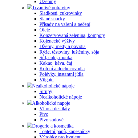
Uzeniny
Trvanlivé potraviny
Sladkosti, cukrovinky
Slané snacky
Přísady na vaření a pečení
Oleje
Konzervovaná zelenina, kompoty
Kojenecké výživy
Džemy, medy a povidla
Rýže, těstoviny, luštěniny, sója
Sůl, cukr, mouka
Kakao, káva, čaj
Koření a dochucovadla
Polévky, instantní jídla
Vilgain
Nealkoholické nápoje
Sirupy
Nealkoholické nápoje
Alkoholické nápoje
Víno a destiláty
Pivo
Pivo sudové
Drogerie a kosmetika
Toaletní papír, kapesníčky
Výrobky pro hygienu