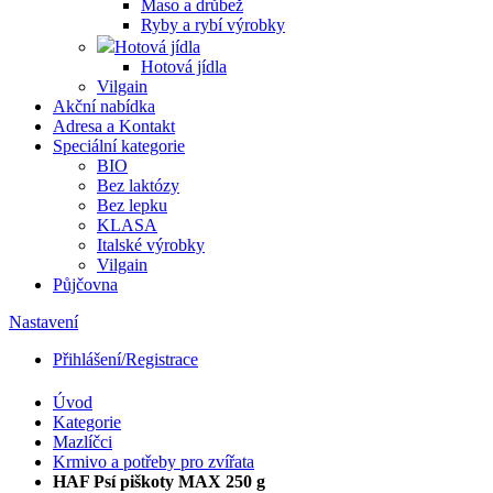
Maso a drůbež
Ryby a rybí výrobky
Hotová jídla
Hotová jídla
Vilgain
Akční nabídka
Adresa a Kontakt
Speciální kategorie
BIO
Bez laktózy
Bez lepku
KLASA
Italské výrobky
Vilgain
Půjčovna
Nastavení
Přihlášení/Registrace
Úvod
Kategorie
Mazlíčci
Krmivo a potřeby pro zvířata
HAF Psí piškoty MAX 250 g