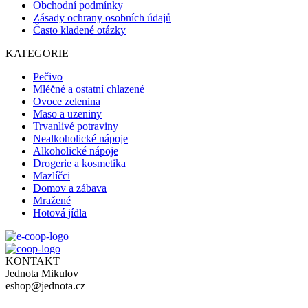
Obchodní podmínky
Zásady ochrany osobních údajů
Často kladené otázky
KATEGORIE
Pečivo
Mléčné a ostatní chlazené
Ovoce zelenina
Maso a uzeniny
Trvanlivé potraviny
Nealkoholické nápoje
Alkoholické nápoje
Drogerie a kosmetika
Mazlíčci
Domov a zábava
Mražené
Hotová jídla
KONTAKT
Jednota Mikulov
eshop@jednota.cz