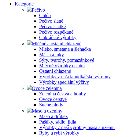
Kategorie
Pečivo
Chléb
Pečivo slané
Pečivo sladké
Pečivo rozpékané
Cukrářské výrobky
Mléčné a ostatní chlazené
Mléko, smetana a šlehačka
Másla a tuky
Sýry, tvarohy, pomazánkové
Mléčné výrobky ostatní
Ostatní chlazené
Výrobky z naší lahůdkářské výrobny
Výrobky speciální výživy
Ovoce zelenina
Zelenina čestvá a houby
Ovoce čerstvé
Suché plody
Maso a uzeniny
Maso a drůbež
Paštiky, sádlo, jídla
Výrobky z naší výrobny masa a uzenin
Ryby a rybí výrobky