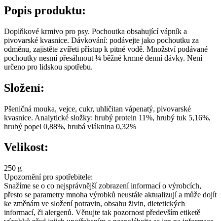
Popis produktu:
Doplňkové krmivo pro psy. Pochoutka obsahující vápník a
pivovarské kvasnice. Dávkování: podávejte jako pochoutku za
odměnu, zajistěte zvířeti přístup k pitné vodě. Množství podávané
pochoutky nesmí přesáhnout ¼ běžné krmné denní dávky. Není
určeno pro lidskou spotřebu.
Složení:
Pšeničná mouka, vejce, cukr, uhličitan vápenatý, pivovarské
kvasnice. Analytické složky: hrubý protein 11%, hrubý tuk 5,16%,
hrubý popel 0,88%, hrubá vláknina 0,32%
Velikost:
250 g
Upozornění pro spotřebitele:
Snažíme se o co nejsprávnější zobrazení informací o výrobcích,
přesto se parametry mnoha výrobků neustále aktualizují a může dojít
ke změnám ve složení potravin, obsahu živin, dietetických
informací, či alergenů. Věnujte tak pozornost především etiketě