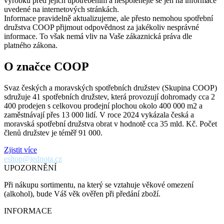
výrobků před jejich upotřebením a nespoléhejte se jen na informace
uvedené na internetových stránkách.
Informace pravidelně aktualizujeme, ale přesto nemohou spotřební
družstva COOP přijmout odpovědnost za jakékoliv nesprávné
informace. To však nemá vliv na Vaše zákaznická práva dle
platného zákona.
O značce COOP
Svaz českých a moravských spotřebních družstev (Skupina COOP)
sdružuje 41 spotřebních družstev, která provozují dohromady cca 2
400 prodejen s celkovou prodejní plochou okolo 400 000 m2 a
zaměstnávají přes 13 000 lidí. V roce 2024 vykázala česká a
moravská spotřební družstva obrat v hodnotě cca 35 mld. Kč. Počet
členů družstev je téměř 91 000.
Zjistit více
eshop@jednota.cz
UPOZORNĚNÍ
Při nákupu sortimentu, na který se vztahuje věkové omezení
(alkohol), bude Váš věk ověřen při předání zboží.
INFORMACE