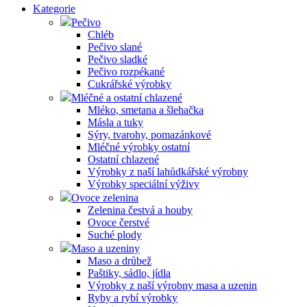
Kategorie
Pečivo
Chléb
Pečivo slané
Pečivo sladké
Pečivo rozpékané
Cukrářské výrobky
Mléčné a ostatní chlazené
Mléko, smetana a šlehačka
Másla a tuky
Sýry, tvarohy, pomazánkové
Mléčné výrobky ostatní
Ostatní chlazené
Výrobky z naší lahůdkářské výrobny
Výrobky speciální výživy
Ovoce zelenina
Zelenina čestvá a houby
Ovoce čerstvé
Suché plody
Maso a uzeniny
Maso a drůbež
Paštiky, sádlo, jídla
Výrobky z naší výrobny masa a uzenin
Ryby a rybí výrobky