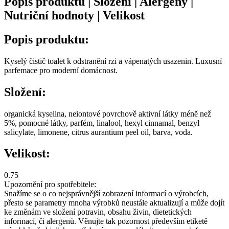
Popis produktu | Složení | Alergeny |
Nutriční hodnoty | Velikost
Popis produktu:
Kyselý čistič toalet k odstranění rzi a vápenatých usazenin. Luxusní
parfemace pro moderní domácnost.
Složení:
organická kyselina, neiontové povrchově aktivní látky méně než
5%, pomocné látky, parfém, linalool, hexyl cinnamal, benzyl
salicylate, limonene, citrus aurantium peel oil, barva, voda.
Velikost:
0.75
Upozornění pro spotřebitele:
Snažíme se o co nejsprávnější zobrazení informací o výrobcích,
přesto se parametry mnoha výrobků neustále aktualizují a může dojít
ke změnám ve složení potravin, obsahu živin, dietetických
informací, či alergenů. Věnujte tak pozornost především etiketě