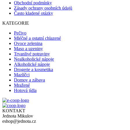
Obchodní podmínky
Zásady ochrany osobních údajů
Často kladené otázky
KATEGORIE
Pečivo
Mléčné a ostatní chlazené
Ovoce zelenina
Maso a uzeniny
Trvanlivé potraviny
Nealkoholické nápoje
Alkoholické nápoje
Drogerie a kosmetika
Mazlíčci
Domov a zábava
Mražené
Hotová jídla
KONTAKT
Jednota Mikulov
eshop@jednota.cz