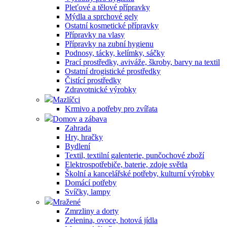
Pleťové a tělové přípravky
Mýdla a sprchové gely
Ostatní kosmetické přípravky
Přípravky na vlasy
Přípravky na zubní hygienu
Podnosy, tácky, kelímky, sáčky
Prací prostředky, aviváže, škroby, barvy na textil
Ostatní drogistické prostředky
Čistící prostředky
Zdravotnické výrobky
Mazlíčci
Krmivo a potřeby pro zvířata
Domov a zábava
Zahrada
Hry, hračky
Bydlení
Textil, textilní galenterie, punčochové zboží
Elektrospotřebiče, baterie, zdoje světla
Školní a kancelářské potřeby, kulturní výrobky
Domácí potřeby
Svíčky, lampy
Mražené
Zmrzliny a dorty
Zelenina, ovoce, hotová jídla