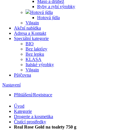
Maso a drůbež
Ryby a rybí výrobky
Hotová jídla
Hotová jídla
Vilgain
Akční nabídka
Adresa a Kontakt
Speciální kategorie
BIO
Bez laktózy
Bez lepku
KLASA
Italské výrobky
Vilgain
Půjčovna
Nastavení
Přihlášení/Registrace
Úvod
Kategorie
Drogerie a kosmetika
Čistící prostředky
Real Rose Gold na toalety 750 g