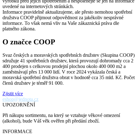
výrobků před jejich upotřebením a nespoléhejte se jen na informace
uvedené na internetových stránkách.
Informace pravidelně aktualizujeme, ale přesto nemohou spotřební
družstva COOP přijmout odpovědnost za jakékoliv nesprávné
informace. To však nemá vliv na Vaše zákaznická práva dle
platného zákona.
O značce COOP
Svaz českých a moravských spotřebních družstev (Skupina COOP)
sdružuje 41 spotřebních družstev, která provozují dohromady cca 2
400 prodejen s celkovou prodejní plochou okolo 400 000 m2 a
zaměstnávají přes 13 000 lidí. V roce 2024 vykázala česká a
moravská spotřební družstva obrat v hodnotě cca 35 mld. Kč. Počet
členů družstev je téměř 91 000.
Zjistit více
eshop@jednota.cz
UPOZORNĚNÍ
Při nákupu sortimentu, na který se vztahuje věkové omezení
(alkohol), bude Váš věk ověřen při předání zboží.
INFORMACE