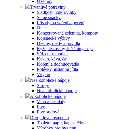
Uzeniny
Trvanlivé potraviny
Sladkosti, cukrovinky
Slané snacky
Přísady na vaření a pečení
Oleje
Konzervovaná zelenina, kompoty
Kojenecké výživy
Džemy, medy a povidla
Rýže, těstoviny, luštěniny, sója
Sůl, cukr, mouka
Kakao, káva, čaj
Koření a dochucovadla
Polévky, instantní jídla
Vilgain
Nealkoholické nápoje
Sirupy
Nealkoholické nápoje
Alkoholické nápoje
Víno a destiláty
Pivo
Pivo sudové
Drogerie a kosmetika
Toaletní papír, kapesníčky
Výrobky pro hygienu