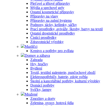
Pleťové a tělové přípravky
Mýdla a sprchové gely
Ostatní kosmetické přípravky
Přípravky na vlasy
Přípravky na zubní hygienu
Podnosy, tácky, kelímky, sáčky
Prací prostředky, aviváže, škroby, barvy na textil
Ostatní drogistické prostředky
Čistící prostředky
Zdravotnické výrobky
Mazlíčci
Krmivo a potřeby pro zvířata
Domov a zábava
Zahrada
Hry, hračky
Bydlení
Textil, textilní galenterie, punčochové zboží
Elektrospotřebiče, baterie, zdoje světla
Školní a kancelářské potřeby, kulturní výrobky
Domácí potřeby
Svíčky, lampy
Mražené
Zmrzliny a dorty
Zelenina, ovoce, hotová jídla