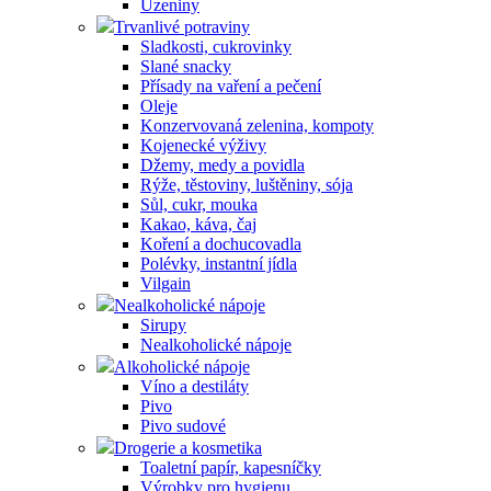
Uzeniny
Trvanlivé potraviny
Sladkosti, cukrovinky
Slané snacky
Přísady na vaření a pečení
Oleje
Konzervovaná zelenina, kompoty
Kojenecké výživy
Džemy, medy a povidla
Rýže, těstoviny, luštěniny, sója
Sůl, cukr, mouka
Kakao, káva, čaj
Koření a dochucovadla
Polévky, instantní jídla
Vilgain
Nealkoholické nápoje
Sirupy
Nealkoholické nápoje
Alkoholické nápoje
Víno a destiláty
Pivo
Pivo sudové
Drogerie a kosmetika
Toaletní papír, kapesníčky
Výrobky pro hygienu