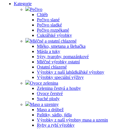
Kategorie
Pečivo
Chléb
Pečivo slané
Pečivo sladké
Pečivo rozpékané
Cukrářské výrobky
Mléčné a ostatní chlazené
Mléko, smetana a šlehačka
Másla a tuky
Sýry, tvarohy, pomazánkové
Mléčné výrobky ostatní
Ostatní chlazené
Výrobky z naší lahůdkářské výrobny
Výrobky speciální výživy
Ovoce zelenina
Zelenina čestvá a houby
Ovoce čerstvé
Suché plody
Maso a uzeniny
Maso a drůbež
Paštiky, sádlo, jídla
Výrobky z naší výrobny masa a uzenin
Ryby a rybí výrobky