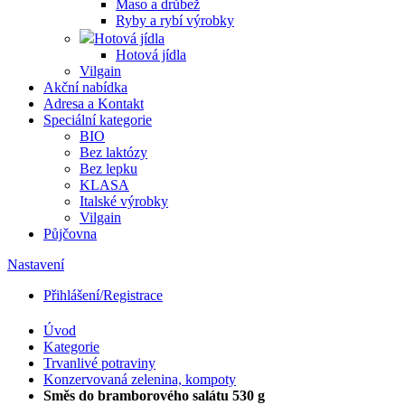
Maso a drůbež
Ryby a rybí výrobky
Hotová jídla
Hotová jídla
Vilgain
Akční nabídka
Adresa a Kontakt
Speciální kategorie
BIO
Bez laktózy
Bez lepku
KLASA
Italské výrobky
Vilgain
Půjčovna
Nastavení
Přihlášení/Registrace
Úvod
Kategorie
Trvanlivé potraviny
Konzervovaná zelenina, kompoty
Směs do bramborového salátu 530 g