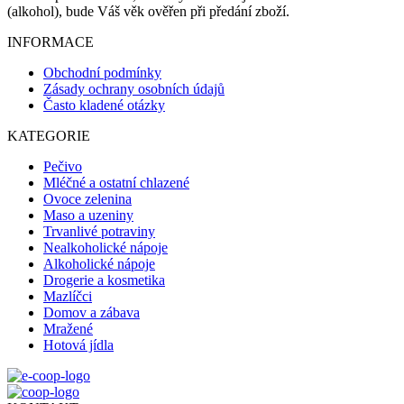
(alkohol), bude Váš věk ověřen při předání zboží.
INFORMACE
Obchodní podmínky
Zásady ochrany osobních údajů
Často kladené otázky
KATEGORIE
Pečivo
Mléčné a ostatní chlazené
Ovoce zelenina
Maso a uzeniny
Trvanlivé potraviny
Nealkoholické nápoje
Alkoholické nápoje
Drogerie a kosmetika
Mazlíčci
Domov a zábava
Mražené
Hotová jídla