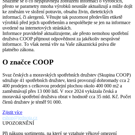
Snažíme se o co nejsprávnější zobrazení informací o výrobcích,
přesto se parametry mnoha výrobků neustále aktualizují a může dojít
ke změnám ve složení potravin, obsahu živin, dietetických
informací, či alergenů. Věnujte tak pozornost především etiketě
výrobků před jejich upotřebením a nespoléhejte se jen na informace
uvedené na internetových stránkách.
Informace pravidelně aktualizujeme, ale přesto nemohou spotřební
družstva COOP přijmout odpovědnost za jakékoliv nesprávné
informace. To však nemá vliv na Vaše zákaznická práva dle
platného zákona.
O značce COOP
Svaz českých a moravských spotřebních družstev (Skupina COOP)
sdružuje 41 spotřebních družstev, která provozují dohromady cca 2
400 prodejen s celkovou prodejní plochou okolo 400 000 m2 a
zaměstnávají přes 13 000 lidí. V roce 2024 vykázala česká a
moravská spotřební družstva obrat v hodnotě cca 35 mld. Kč. Počet
členů družstev je téměř 91 000.
Zjistit více
eshop@jednota.cz
UPOZORNĚNÍ
Při nákupu sortimentu, na který se vztahuje věkové omezení